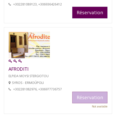
+302281089123, +306936426412
Réservation
AFRODITI
ELPIDA MOYSI STERGIOTOU
SYROS - ERMOÚPOLI
+302281082976, +306977736757
Réservation
Not available