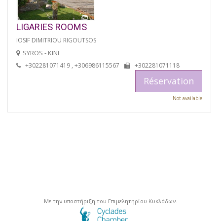
LIGARIES ROOMS
IOSIF DIMITRIOU RIGOUTSOS
SYROS - KINI
+302281071419 , +306986115567
+302281071118
Réservation
Not available
Με την υποστήριξη του Επιμελητηρίου Κυκλάδων.