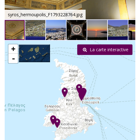
syros_hermoupolis_F1793228764.jpg
+
La carte interactive
-