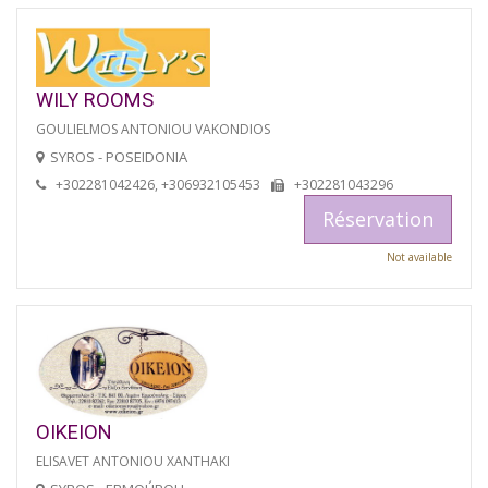
WILY ROOMS
GOULIELMOS ANTONIOU VAKONDIOS
SYROS - POSEIDONIA
+302281042426, +306932105453
+302281043296
Réservation
Not available
OIKEION
ELISAVET ANTONIOU XANTHAKI