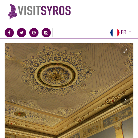
FR
EN
EL
DE
IT
ES
RU
CN