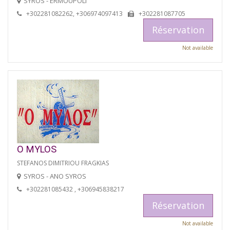
SYROS - ERMOÚPOLI
+302281082262, +306974097413
+302281087705
Réservation
Not available
O MYLOS
STEFANOS DIMITRIOU FRAGKIAS
SYROS - ANO SYROS
+302281085432 , +306945838217
Réservation
Not available