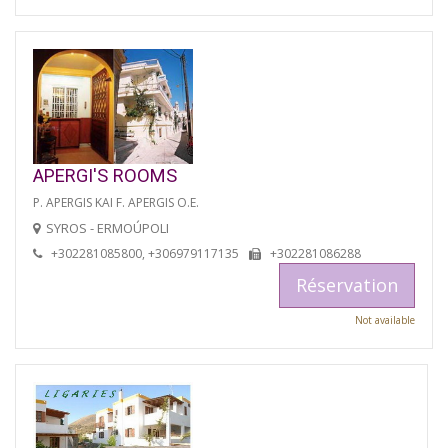
APERGI'S ROOMS
P. APERGIS KAI F. APERGIS O.E.
SYROS - ERMOÚPOLI
+302281085800, +306979117135
+302281086288
Réservation
Not available