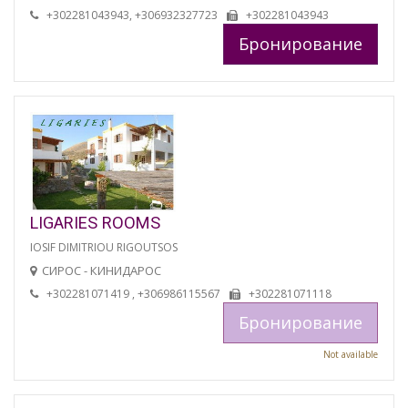
+302281043943, +306932327723
+302281043943
Бронирование
LIGARIES ROOMS
IOSIF DIMITRIOU RIGOUTSOS
СИРОС - КИНИДАРОС
+302281071419 , +306986115567
+302281071118
Бронирование
Not available