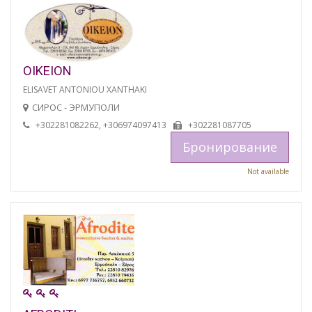
OIKEION
ELISAVET ANTONIOU XANTHAKI
СИРОС - ЭРМУПОЛИ
+302281082262, +306974097413
+302281087705
Бронирование
Not available