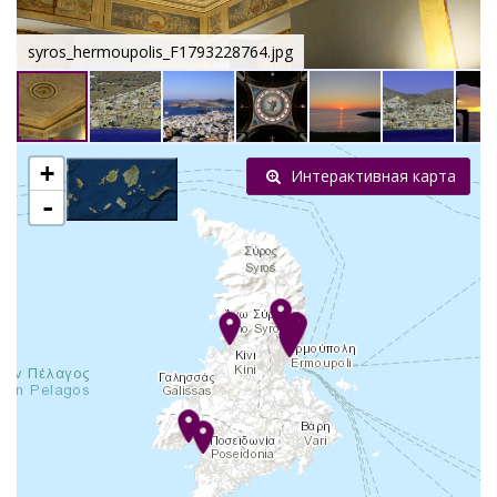
syros_hermoupolis_F1793228764.jpg
+
Интерактивная карта
-