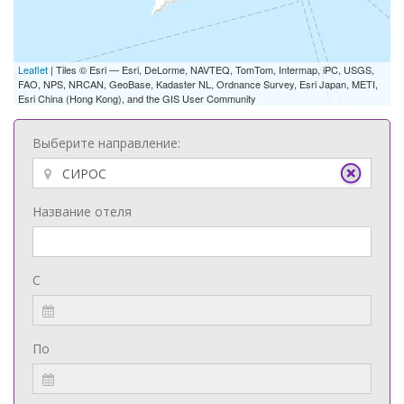
Leaflet
| Tiles © Esri — Esri, DeLorme, NAVTEQ, TomTom, Intermap, iPC, USGS,
FAO, NPS, NRCAN, GeoBase, Kadaster NL, Ordnance Survey, Esri Japan, METI,
Esri China (Hong Kong), and the GIS User Community
Выберите направление:
Название отеля
С
По