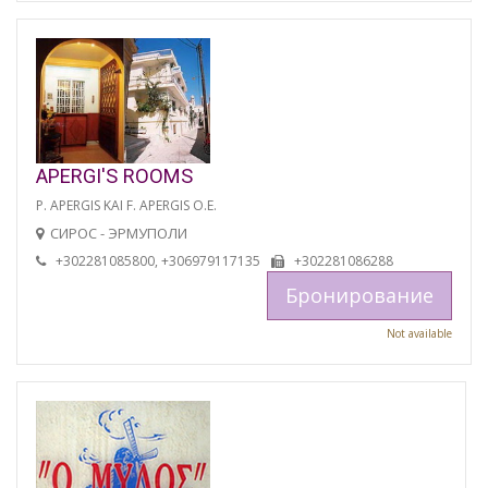
APERGI'S ROOMS
P. APERGIS KAI F. APERGIS O.E.
СИРОС - ЭРМУПОЛИ
+302281085800, +306979117135
+302281086288
Бронирование
Not available