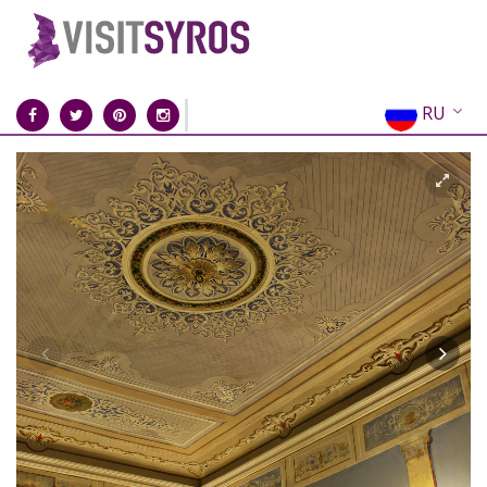
RU
EN
EL
FR
DE
IT
ES
CN