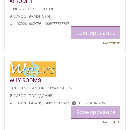
AFRODITI
ELPIDA MOYSI STERGIOTOU
СИРОС - ЭРМУПОЛИ
+302281082976, +306977736757
Бронирование
Not available
WILY ROOMS
GOULIELMOS ANTONIOU VAKONDIOS
СИРОС - ПОСИДОНИЯ
+302281042426, +306932105453
+302281043296
Бронирование
Not available