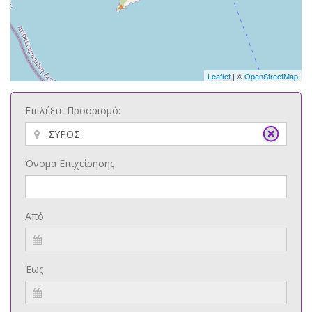
Leaflet
| ©
OpenStreetMap
Επιλέξτε Προορισμό:
Όνομα Επιχείρησης
Από
Έως