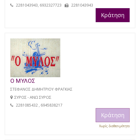
2281043943, 6932327723
2281043943
Κράτηση
Ο ΜΥΛΟΣ
ΣΤΕΦΑΝΟΣ ΔΗΜΗΤΡΙΟΥ ΦΡΑΓΚΙΑΣ
ΣΥΡΟΣ - ΑΝΩ ΣΥΡΟΣ
2281085432 , 6945838217
Κράτηση
Χωρίς διαθεσιμότητα