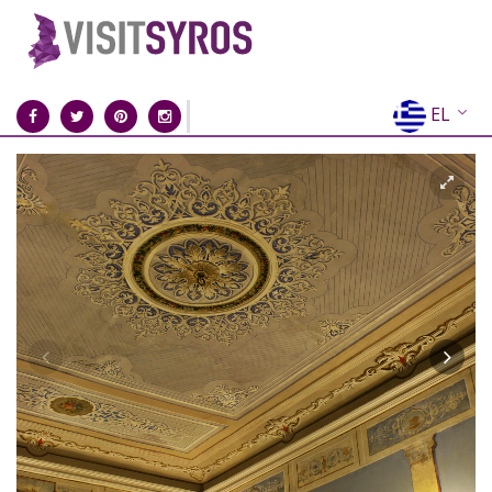
EL
EN
FR
DE
IT
ES
RU
CN