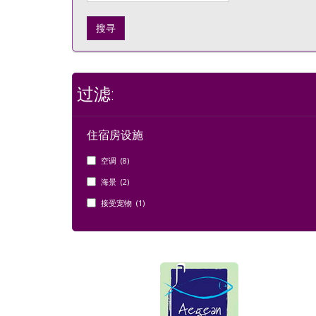
搜寻
过滤:
住宿房设施
空调 (8)
海景 (2)
接受宠物 (1)