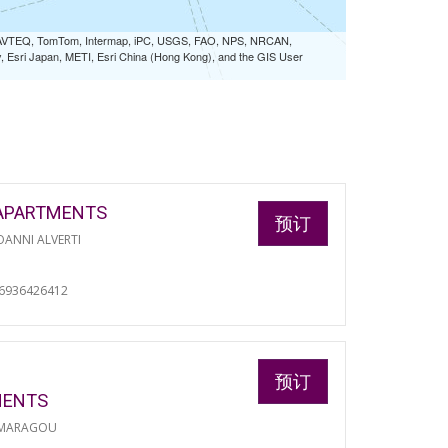
 NAVTEQ, TomTom, Intermap, iPC, USGS, FAO, NPS, NRCAN,
Esri Japan, METI, Esri China (Hong Kong), and the GIS User
APARTMENTS
预订
ANNI ALVERTI
06936426412
预订
MENTS
 MARAGOU