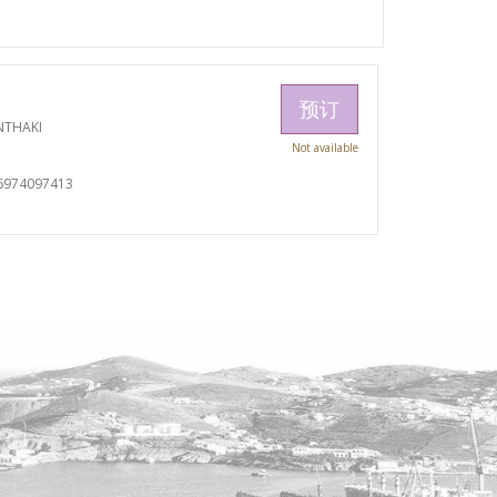
预订
NTHAKI
Not available
6974097413