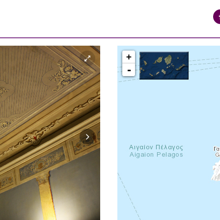
+
-
syros_vaporia_F268133321.jpg