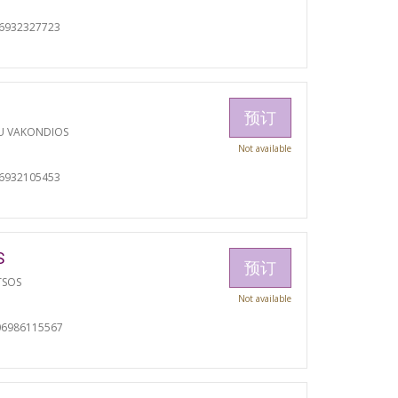
06932327723
预订
U VAKONDIOS
Not available
06932105453
S
预订
TSOS
Not available
06986115567