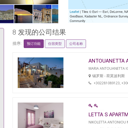
Leaflet
| Tiles © Esri — Esri, DeLorme,
GeoBase, Kadaster NL, Ordnance Survey, 
Community
8 发现的公司结果
排序:
预订功能
住宿类型
公司名称
ANTOUANETTA 
MARIA ANTOUANETTA IO
锡罗斯 - 荷莫波利斯
+302281089123, +3
LETTA S APART
NIKOLETTA ANTONIOU