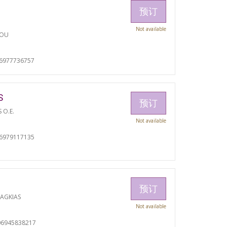
预订
Not available
TOU
06977736757
S
预订
S O.E.
Not available
06979117135
预订
RAGKIAS
Not available
06945838217