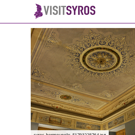
syros_hermoupolis_F1793228764.jpg