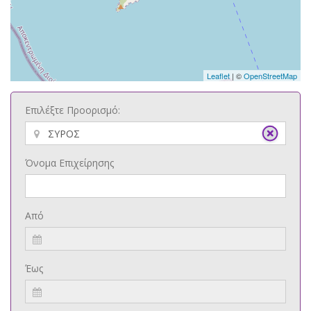
Leaflet
| ©
OpenStreetMap
Επιλέξτε Προορισμό:
Όνομα Επιχείρησης
Από
Έως