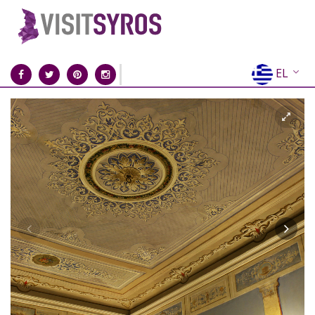
EL
EN
FR
DE
IT
ES
RU
CN