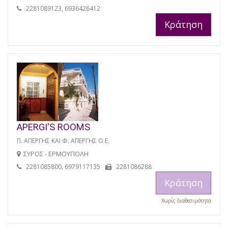
2281089123, 6936426412
Κράτηση
APERGI'S ROOMS
Π. ΑΠΕΡΓΗΣ ΚΑΙ Φ. ΑΠΕΡΓΗΣ Ο.Ε.
ΣΥΡΟΣ - ΕΡΜΟΥΠΟΛΗ
2281085800, 6979117135
2281086288
Κράτηση
Χωρίς διαθεσιμότητα