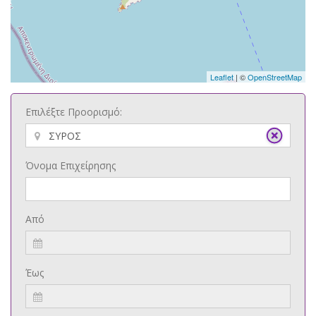
Leaflet
| ©
OpenStreetMap
Επιλέξτε Προορισμό:
Όνομα Επιχείρησης
Από
Έως