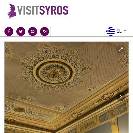
EL
EN
FR
DE
IT
ES
RU
CN