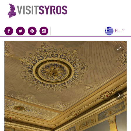
EL
EN
FR
DE
IT
ES
RU
CN