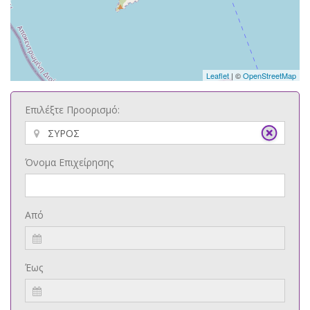
Leaflet
| ©
OpenStreetMap
Επιλέξτε Προορισμό:
Όνομα Επιχείρησης
Από
Έως