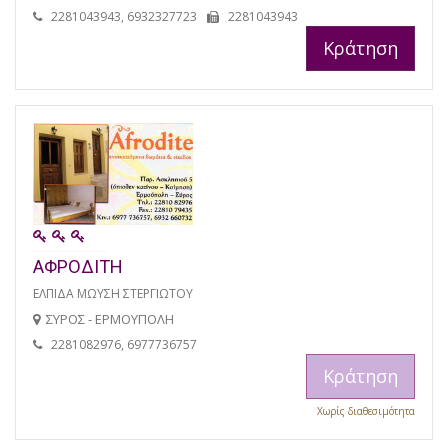
2281043943, 6932327723
2281043943
Κράτηση
ΑΦΡΟΔΙΤΗ
ΕΛΠΙΔΑ ΜΩΥΣΗ ΣΤΕΡΓΙΩΤΟΥ
ΣΥΡΟΣ - ΕΡΜΟΥΠΟΛΗ
2281082976, 6977736757
Κράτηση
Χωρίς διαθεσιμότητα