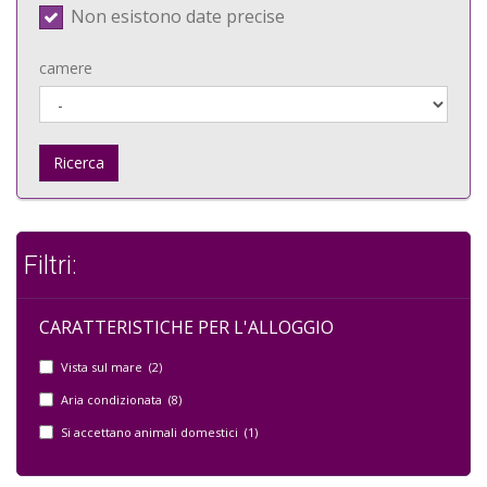
Non esistono date precise
camere
Ricerca
Filtri:
CARATTERISTICHE PER L'ALLOGGIO
Vista sul mare (2)
Aria condizionata (8)
Si accettano animali domestici (1)