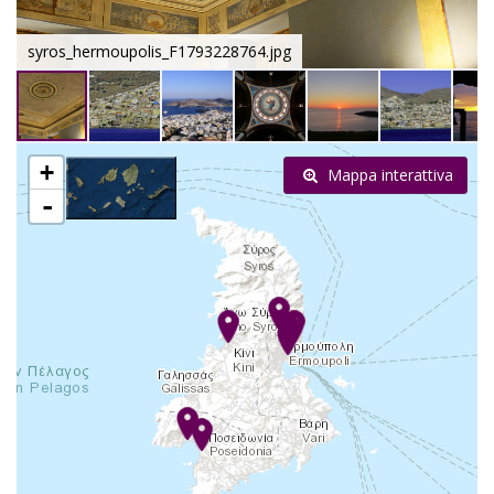
syros_hermoupolis_F1793228764.jpg
+
Mappa interattiva
-