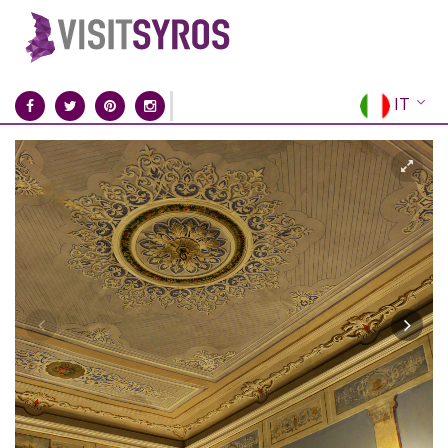
IT
EN
EL
FR
DE
ES
RU
CN