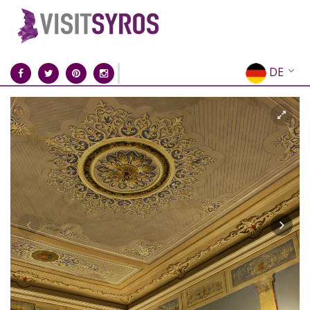
DE
EN
EL
FR
IT
ES
RU
CN