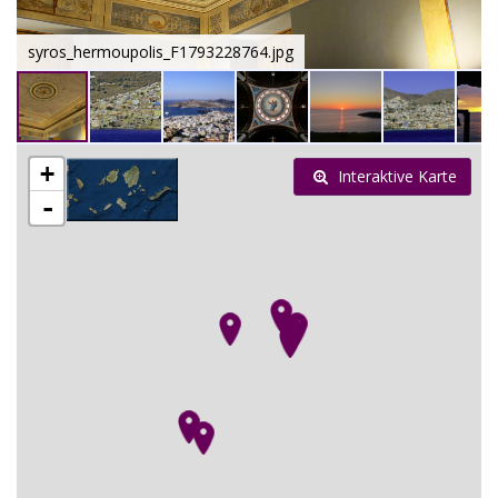
syros_hermoupolis_F1793228764.jpg
+
Interaktive Karte
-