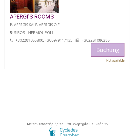
APERGI'S ROOMS
P. APERGIS KAI F. APERGIS O.E.
SIROS - HERMOUPOLI
+302281085800, +306979117135
+302281086288
Buchung
Not available
Με την υποστήριξη του Επιμελητηρίου Κυκλάδων.