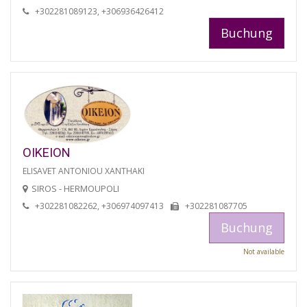
+302281089123, +306936426412
Buchung
OIKEION
ELISAVET ANTONIOU XANTHAKI
SIROS - HERMOUPOLI
+302281082262, +306974097413
+302281087705
Buchung
Not available