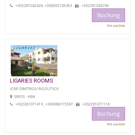
+302281042426, +306932105453
+302281043296
Buchung
Not available
LIGARIES ROOMS
IOSIF DIMITRIOU RIGOUTSOS
SIROS - KINI
+302281071419 , +306986115567
+302281071118
Buchung
Not available