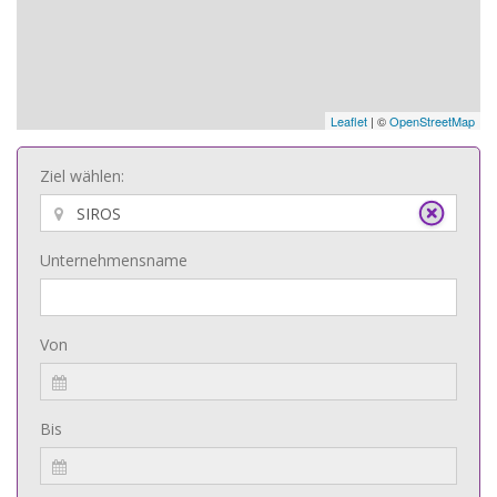
Leaflet
| ©
OpenStreetMap
Ziel wählen:
Unternehmensname
Von
Bis