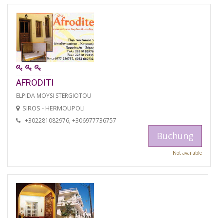
AFRODITI
ELPIDA MOYSI STERGIOTOU
SIROS - HERMOUPOLI
+302281082976, +306977736757
Buchung
Not available