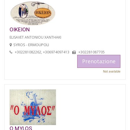
OIKEION
ELISAVET ANTONIOU XANTHAKI
SYROS - ERMOUPOLI
+302281082262, +306974097413
+302281087705
Prenotazione
Not available
O MYLOS