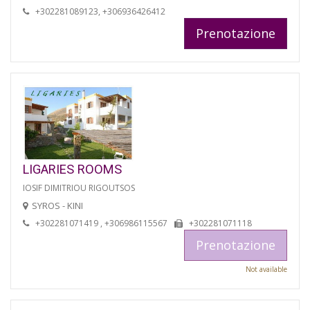
+302281089123, +306936426412
Prenotazione
LIGARIES ROOMS
IOSIF DIMITRIOU RIGOUTSOS
SYROS - KINI
+302281071419 , +306986115567
+302281071118
Prenotazione
Not available