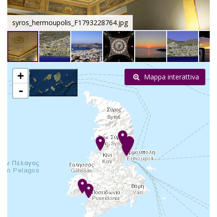
syros_hermoupolis_F1793228764.jpg
+
Mappa interattiva
-