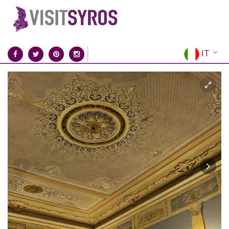
IT
EN
EL
FR
DE
ES
RU
CN