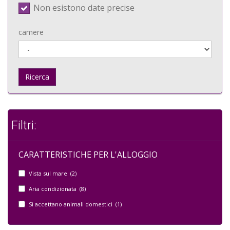
Non esistono date precise
camere
Ricerca
Filtri:
CARATTERISTICHE PER L'ALLOGGIO
Vista sul mare (2)
Aria condizionata (8)
Si accettano animali domestici (1)