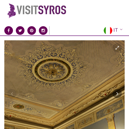
IT
EN
EL
FR
DE
ES
RU
CN