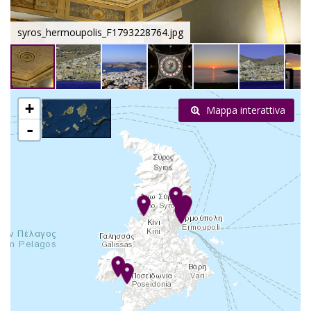
syros_hermoupolis_F1793228764.jpg
+
Mappa interattiva
-