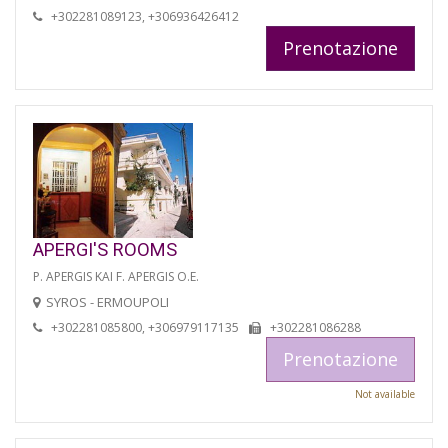
+302281089123, +306936426412
Prenotazione
APERGI'S ROOMS
P. APERGIS KAI F. APERGIS O.E.
SYROS - ERMOUPOLI
+302281085800, +306979117135
+302281086288
Prenotazione
Not available