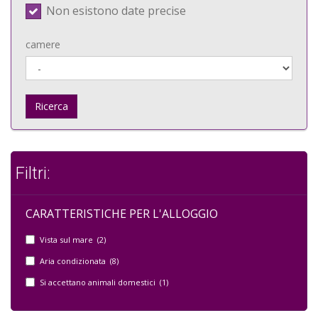
Non esistono date precise
camere
Ricerca
Filtri:
CARATTERISTICHE PER L'ALLOGGIO
Vista sul mare (2)
Aria condizionata (8)
Si accettano animali domestici (1)