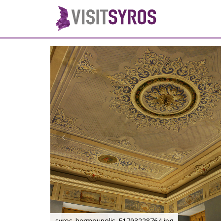
syros_hermoupolis_F1793228764.jpg