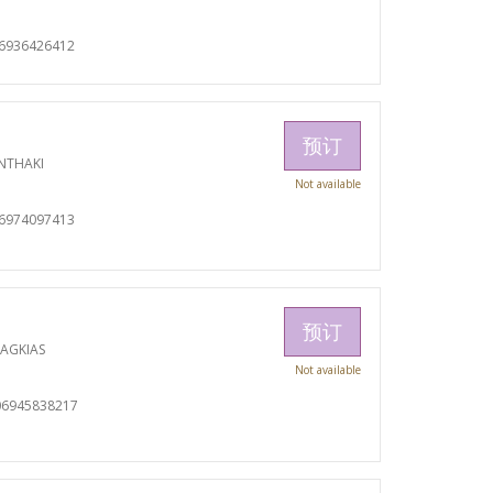
06936426412
预订
NTHAKI
Not available
06974097413
预订
RAGKIAS
Not available
06945838217