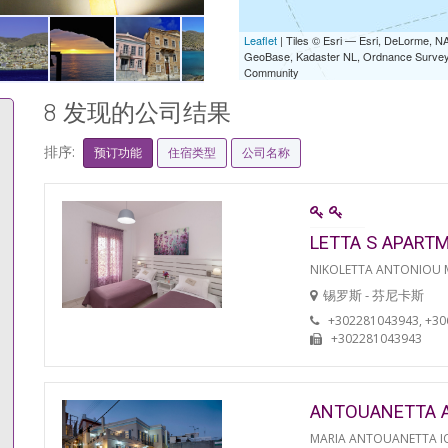
Leaflet
| Tiles © Esri — Esri, DeLorme,
GeoBase, Kadaster NL, Ordnance Survey, 
Community
8 发现的公司结果
排序:
预订功能
住宿类型
公司名称
LETTA S APART
NIKOLETTA ANTONIOU
锡罗斯 - 芬尼卡斯
+302281043943, +3
+302281043943
ANTOUANETTA 
MARIA ANTOUANETTA IO