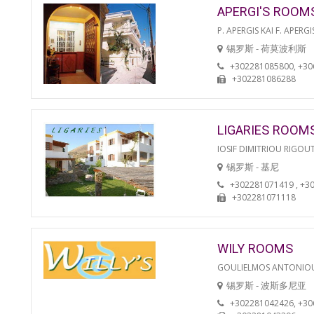
APERGI'S ROOM
P. APERGIS KAI F. APERGI
锡罗斯 - 荷莫波利斯
+302281085800, +3
+302281086288
LIGARIES ROOM
IOSIF DIMITRIOU RIGOU
锡罗斯 - 基尼
+302281071419 , +3
+302281071118
WILY ROOMS
GOULIELMOS ANTONIO
锡罗斯 - 波斯多尼亚
+302281042426, +3