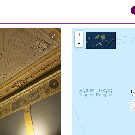
+
-
syros_vaporia_F268133321.jpg