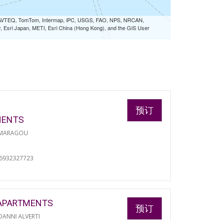
 NAVTEQ, TomTom, Intermap, iPC, USGS, FAO, NPS, NRCAN,
Esri Japan, METI, Esri China (Hong Kong), and the GIS User
预订
MENTS
 MARAGOU
06932327723
APARTMENTS
预订
ANNI ALVERTI