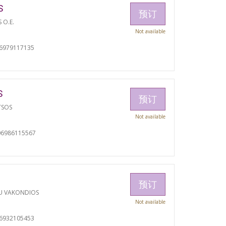
S
预订
S O.E.
Not available
06979117135
S
预订
TSOS
Not available
06986115567
预订
U VAKONDIOS
Not available
06932105453