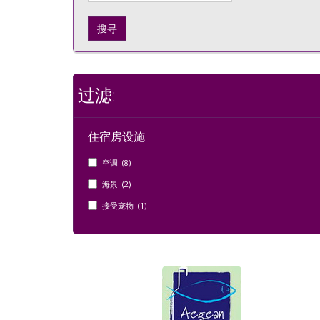
搜寻
过滤:
住宿房设施
空调 (8)
海景 (2)
接受宠物 (1)