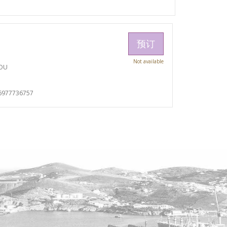
预订
Not available
TOU
6977736757