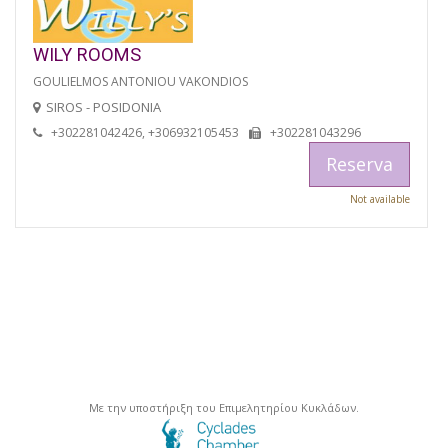
WILY ROOMS
GOULIELMOS ANTONIOU VAKONDIOS
SIROS - POSIDONIA
+302281042426, +306932105453
+302281043296
Reserva
Not available
Με την υποστήριξη του Επιμελητηρίου Κυκλάδων.