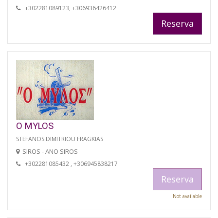
+302281089123, +306936426412
Reserva
O MYLOS
STEFANOS DIMITRIOU FRAGKIAS
SIROS - ANO SIROS
+302281085432 , +306945838217
Reserva
Not available