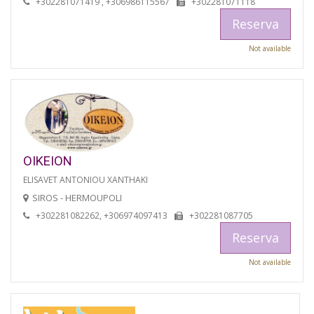
+302281071419 , +306986115567
+302281071118
Reserva
Not available
OIKEION
ELISAVET ANTONIOU XANTHAKI
SIROS - HERMOUPOLI
+302281082262, +306974097413
+302281087705
Reserva
Not available