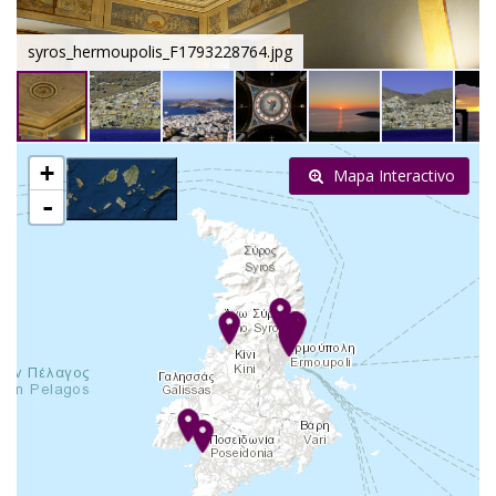
syros_hermoupolis_F1793228764.jpg
+
Mapa Interactivo
-