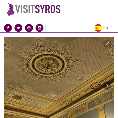
ES
EN
EL
FR
DE
IT
RU
CN