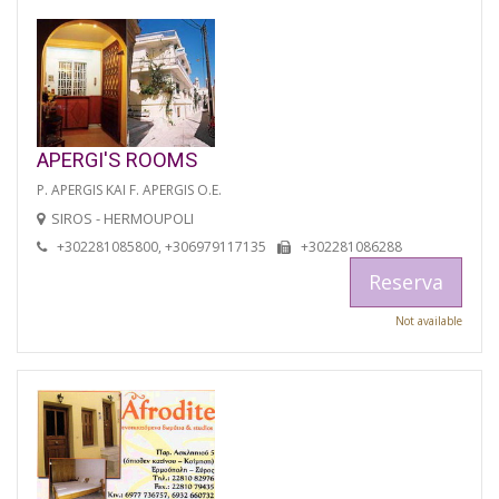
APERGI'S ROOMS
P. APERGIS KAI F. APERGIS O.E.
SIROS - HERMOUPOLI
+302281085800, +306979117135
+302281086288
Reserva
Not available