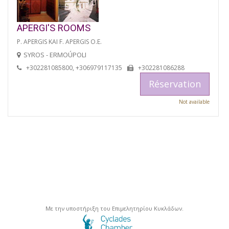
APERGI'S ROOMS
P. APERGIS KAI F. APERGIS O.E.
SYROS - ERMOÚPOLI
+302281085800, +306979117135
+302281086288
Réservation
Not available
Με την υποστήριξη του Επιμελητηρίου Κυκλάδων.