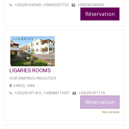
+302281043943, +306932327723
+302281043943
Réservation
LIGARIES ROOMS
IOSIF DIMITRIOU RIGOUTSOS
SYROS - KINI
+302281071419 , +306986115567
+302281071118
Réservation
Not available