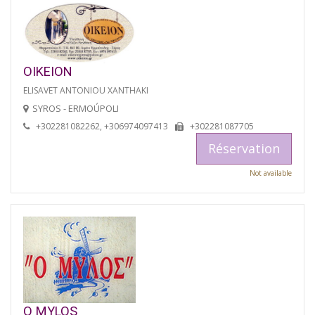
OIKEION
ELISAVET ANTONIOU XANTHAKI
SYROS - ERMOÚPOLI
+302281082262, +306974097413
+302281087705
Réservation
Not available
O MYLOS