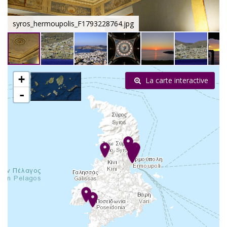
syros_hermoupolis_F1793228764.jpg
+
La carte interactive
-