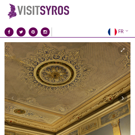
FR
EN
EL
DE
IT
ES
RU
CN