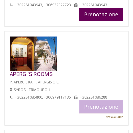
+302281043943, +306932327723
+302281043943
Prenotazione
APERGI'S ROOMS
P. APERGIS KAI F. APERGIS O.E.
SYROS - ERMOUPOLI
+302281085800, +306979117135
+302281086288
Prenotazione
Not available