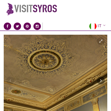
IT
EN
EL
FR
DE
ES
RU
CN