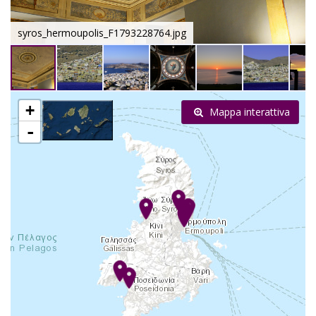
syros_hermoupolis_F1793228764.jpg
+
Mappa interattiva
-