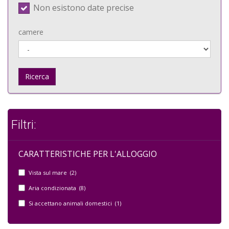
Non esistono date precise
camere
Ricerca
Filtri:
CARATTERISTICHE PER L'ALLOGGIO
Vista sul mare (2)
Aria condizionata (8)
Si accettano animali domestici (1)