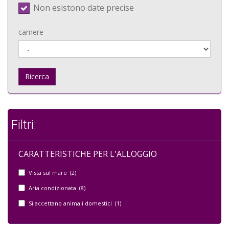
Non esistono date precise
camere
Ricerca
Filtri:
CARATTERISTICHE PER L'ALLOGGIO
Vista sul mare (2)
Aria condizionata (8)
Si accettano animali domestici (1)