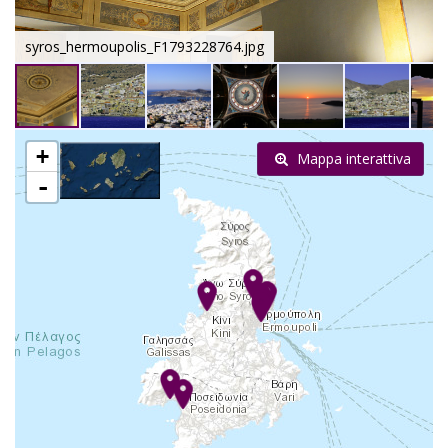
syros_hermoupolis_F1793228764.jpg
+
Mappa interattiva
-