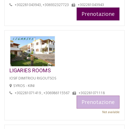
+302281043943, +306932327723
+302281043943
Prenotazione
LIGARIES ROOMS
IOSIF DIMITRIOU RIGOUTSOS
SYROS - KINI
+302281071419 , +306986115567
+302281071118
Prenotazione
Not available