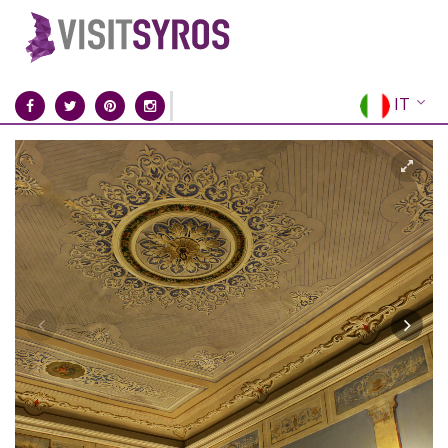
IT
EN
EL
FR
DE
ES
RU
CN