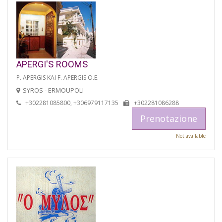
APERGI'S ROOMS
P. APERGIS KAI F. APERGIS O.E.
SYROS - ERMOUPOLI
+302281085800, +306979117135
+302281086288
Prenotazione
Not available