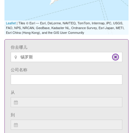
Leaflet
| Tiles © Esri — Esri, DeLorme, NAVTEQ, TomTom, Intermap, iPC, USGS,
FAO, NPS, NRCAN, GeoBase, Kadaster NL, Ordnance Survey, Esri Japan, METI,
Esri China (Hong Kong), and the GIS User Community
你去哪儿
公司名称
从
到