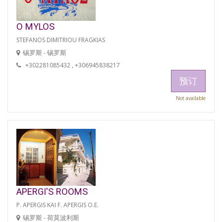
O MYLOS
STEFANOS DIMITRIOU FRAGKIAS
锡罗斯 - 锡罗斯
+302281085432 , +306945838217
预订
Not available
APERGI'S ROOMS
P. APERGIS KAI F. APERGIS O.E.
锡罗斯 - 荷莫波利斯