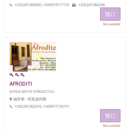
+302281085800, +306979117135
+302281086288
预订
Not available
AFRODITI
ELPIDA MOYSI STERGIOTOU
锡罗斯 - 荷莫波利斯
+302281082976, +306977736757
预订
Not available