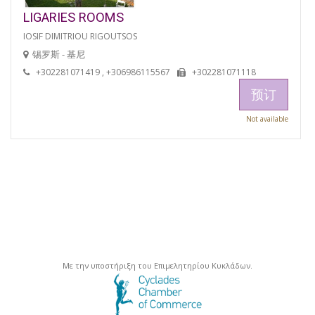
LIGARIES ROOMS
IOSIF DIMITRIOU RIGOUTSOS
锡罗斯 - 基尼
+302281071419 , +306986115567
+302281071118
预订
Not available
Με την υποστήριξη του Επιμελητηρίου Κυκλάδων.