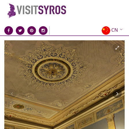
CN
EN
EL
FR
DE
IT
ES
RU