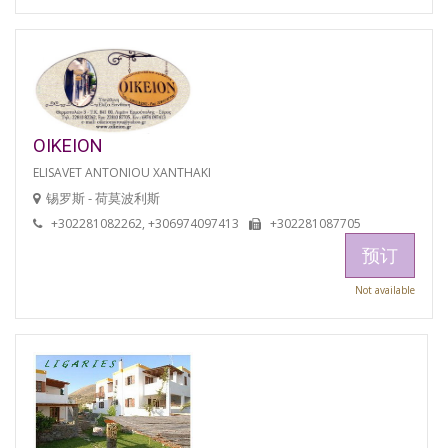
OIKEION
ELISAVET ANTONIOU XANTHAKI
锡罗斯 - 荷莫波利斯
+302281082262, +306974097413
+302281087705
预订
Not available