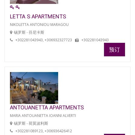
LETTA S APARTMENTS
NIKOLETTA ANTONIOU MARAGOU
锡罗斯 - 芬尼卡斯
+302281043943, +306932327723
+302281043943
预订
ANTOUANETTA APARTMENTS
MARIA ANTOUANETTA IOANNI ALVERTI
锡罗斯 - 荷莫波利斯
+302281089123, +306936426412