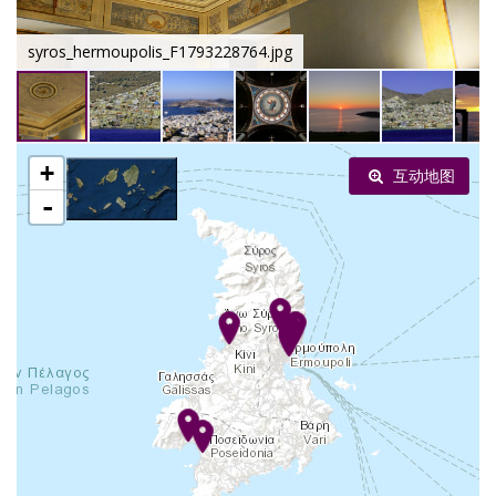
syros_hermoupolis_F1793228764.jpg
+
互动地图
-