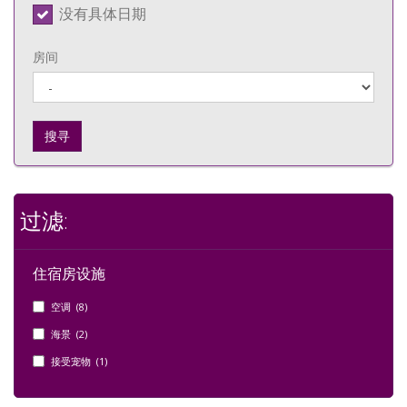
没有具体日期
房间
搜寻
过滤:
住宿房设施
空调 (8)
海景 (2)
接受宠物 (1)