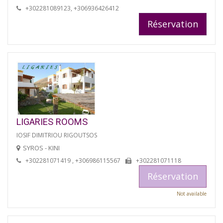
+302281089123, +306936426412
Réservation
LIGARIES ROOMS
IOSIF DIMITRIOU RIGOUTSOS
SYROS - KINI
+302281071419 , +306986115567
+302281071118
Réservation
Not available