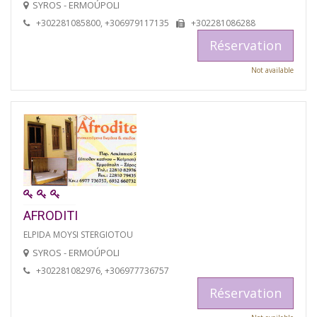
SYROS - ERMOÚPOLI
+302281085800, +306979117135
+302281086288
Réservation
Not available
AFRODITI
ELPIDA MOYSI STERGIOTOU
SYROS - ERMOÚPOLI
+302281082976, +306977736757
Réservation