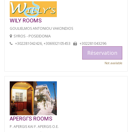
WILY ROOMS
GOULIELMOS ANTONIOU VAKONDIOS
SYROS - POSEIDONIA
+302281042426, +306932105453
+302281043296
Réservation
Not available
APERGI'S ROOMS
P. APERGIS KAI F. APERGIS O.E.