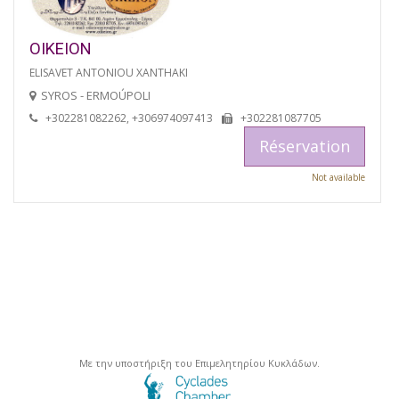
OIKEION
ELISAVET ANTONIOU XANTHAKI
SYROS - ERMOÚPOLI
+302281082262, +306974097413
+302281087705
Réservation
Not available
Με την υποστήριξη του Επιμελητηρίου Κυκλάδων.