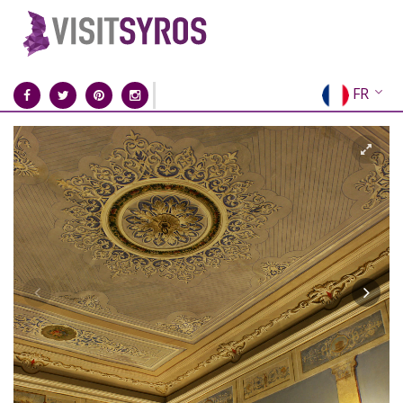
FR
EN
EL
DE
IT
ES
RU
CN