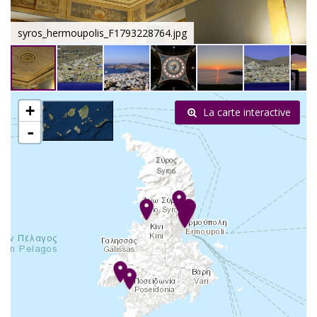
syros_hermoupolis_F1793228764.jpg
+
La carte interactive
-