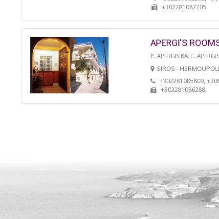
+302281087705
APERGI'S ROOM
P. APERGIS KAI F. APERGIS
SIROS - HERMOUPOL
+302281085800, +30
+302281086288