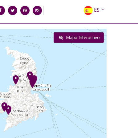
ES
EN
EL
Mapa Interactivo
FR
DE
IT
RU
CN