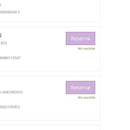
I
06936426412
S
Reserva
TSOS
Not available
06986115567
Reserva
U VAKONDIOS
Not available
06932105453