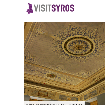
syros_hermoupolis_F1793228764.jpg