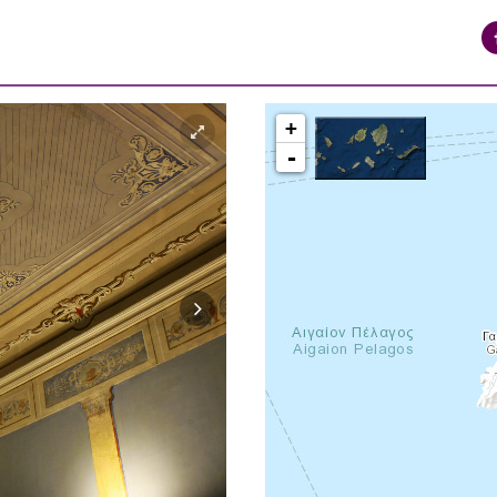
+
-
syros_vaporia_F268133321.jpg