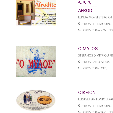
AFRODITI
ELPIDA MOYSI STERGIO
SIROS - HERMOUPOL
+302281082976, +3
O MYLOS
STEFANOS DIMITRIOU F
SIROS - ANO SIROS
+302281085432 , +3
OIKEION
ELISAVET ANTONIOU XA
SIROS - HERMOUPOL
+302281082262, +3