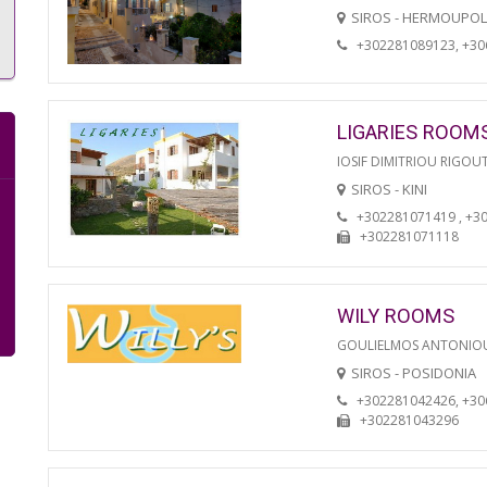
SIROS - HERMOUPOL
+302281089123, +3
LIGARIES ROOM
IOSIF DIMITRIOU RIGOU
SIROS - KINI
+302281071419 , +3
+302281071118
WILY ROOMS
GOULIELMOS ANTONIO
SIROS - POSIDONIA
+302281042426, +3
+302281043296