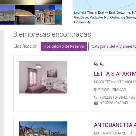
Leaflet
| Tiles © Esri — Esri, DeLorme,
GeoBase, Kadaster NL, Ordnance Survey, 
Community
8 empresas encontradas
Clasificación:
Posibilidad de Reserva
Categoría del Alojamient
LETTA S APART
NIKOLETTA ANTONIOU
SIROS - FINIKAS
+302281043943, +3
+302281043943
ANTOUANETTA 
MARIA ANTOUANETTA IO