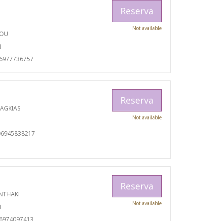
Reserva
Not available
TOU
I
06977736757
Reserva
RAGKIAS
Not available
06945838217
Reserva
NTHAKI
Not available
I
06974097413