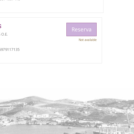
S
Reserva
 O.E.
Not available
I
6979117135