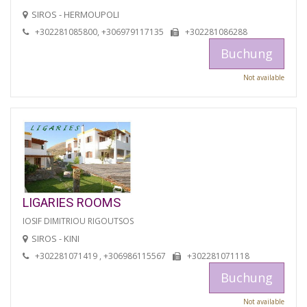
SIROS - HERMOUPOLI
+302281085800, +306979117135
+302281086288
Buchung
Not available
LIGARIES ROOMS
IOSIF DIMITRIOU RIGOUTSOS
SIROS - KINI
+302281071419 , +306986115567
+302281071118
Buchung
Not available