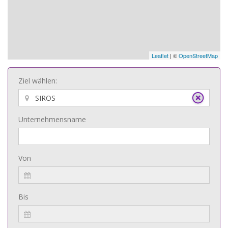
Leaflet
| ©
OpenStreetMap
Ziel wählen:
Unternehmensname
Von
Bis