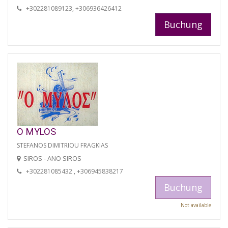
+302281089123, +306936426412
Buchung
O MYLOS
STEFANOS DIMITRIOU FRAGKIAS
SIROS - ANO SIROS
+302281085432 , +306945838217
Buchung
Not available