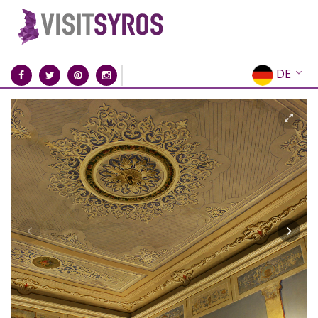
DE
EN
EL
FR
IT
ES
RU
CN