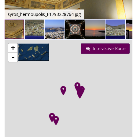
syros_hermoupolis_F1793228764.jpg
+
Interaktive Karte
-