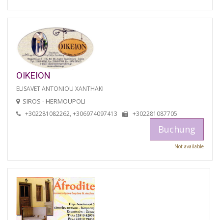
OIKEION
ELISAVET ANTONIOU XANTHAKI
SIROS - HERMOUPOLI
+302281082262, +306974097413
+302281087705
Buchung
Not available