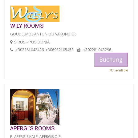
WILY ROOMS
GOULIELMOS ANTONIOU VAKONDIOS
SIROS - POSIDONIA
+302281042426, +306932105453
+302281043296
Buchung
Not available
APERGI'S ROOMS
P. APERGIS KAI F. APERGIS O.E.