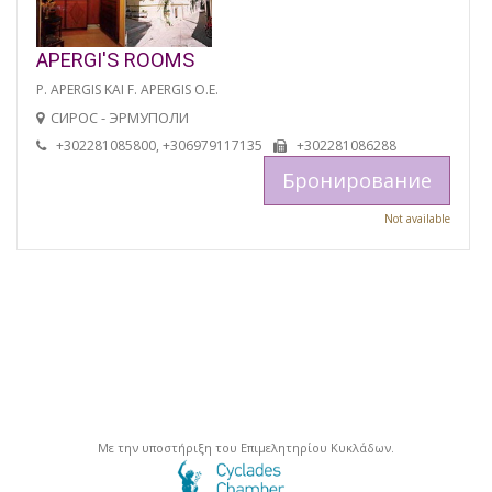
APERGI'S ROOMS
P. APERGIS KAI F. APERGIS O.E.
СИРОС - ЭРМУПОЛИ
+302281085800, +306979117135
+302281086288
Бронирование
Not available
Με την υποστήριξη του Επιμελητηρίου Κυκλάδων.