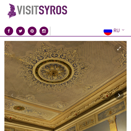
RU
EN
EL
FR
DE
IT
ES
CN