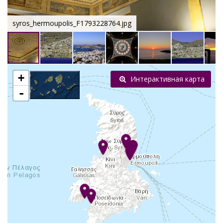
syros_hermoupolis_F1793228764.jpg
+
Интерактивная карта
-