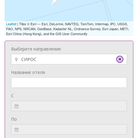
Leaflet
| Tiles © Esri — Esri, DeLorme, NAVTEQ, TomTom, Intermap, iPC, USGS,
FAO, NPS, NRCAN, GeoBase, Kadaster NL, Ordnance Survey, Esri Japan, METI,
Esri China (Hong Kong), and the GIS User Community
Выберите направление:
Название отеля
С
По