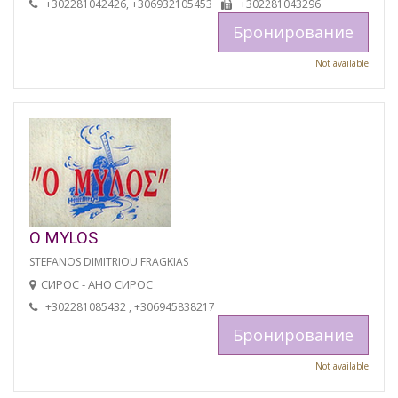
+302281042426, +306932105453
+302281043296
Бронирование
Not available
O MYLOS
STEFANOS DIMITRIOU FRAGKIAS
СИРОС - АНО СИРОС
+302281085432 , +306945838217
Бронирование
Not available