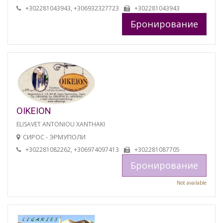
+302281043943, +306932327723
+302281043943
Бронирование
OIKEION
ELISAVET ANTONIOU XANTHAKI
СИРОС - ЭРМУПОЛИ
+302281082262, +306974097413
+302281087705
Бронирование
Not available