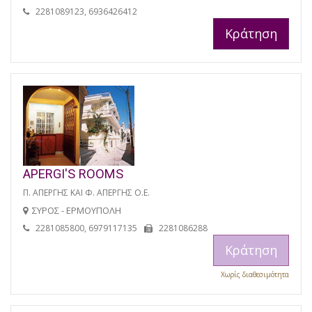
2281089123, 6936426412
Κράτηση
APERGI'S ROOMS
Π. ΑΠΕΡΓΗΣ ΚΑΙ Φ. ΑΠΕΡΓΗΣ Ο.Ε.
ΣΥΡΟΣ - ΕΡΜΟΥΠΟΛΗ
2281085800, 6979117135
2281086288
Κράτηση
Χωρίς διαθεσιμότητα