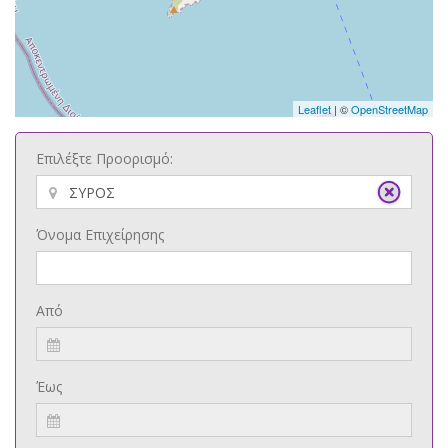
Leaflet
| ©
OpenStreetMap
Επιλέξτε Προορισμό:
Όνομα Επιχείρησης
Από
Έως