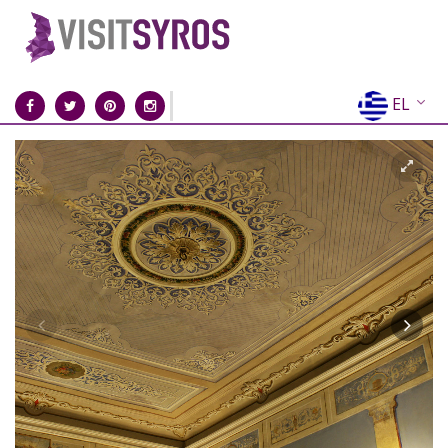
EL
EN
FR
DE
IT
ES
RU
CN