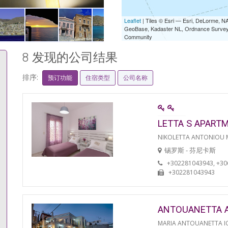
Leaflet
| Tiles © Esri — Esri, DeLorme,
GeoBase, Kadaster NL, Ordnance Survey, 
Community
8 发现的公司结果
排序:
预订功能
住宿类型
公司名称
LETTA S APART
NIKOLETTA ANTONIOU
锡罗斯 - 芬尼卡斯
+302281043943, +3
+302281043943
ANTOUANETTA 
MARIA ANTOUANETTA IO