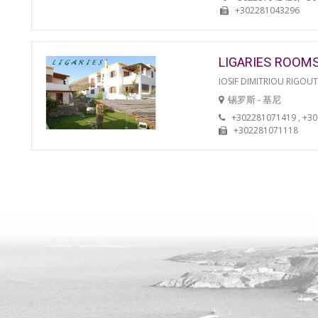
+302281043296
LIGARIES ROOM
IOSIF DIMITRIOU RIGOU
锡罗斯 - 基尼
+302281071419 , +3
+302281071118