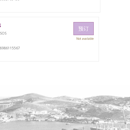
S
预订
TSOS
Not available
06986115567