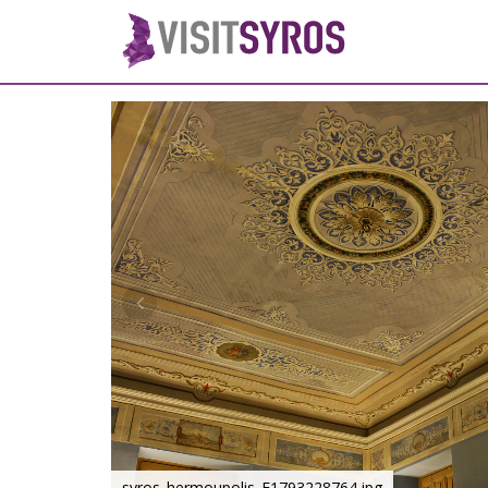
syros_hermoupolis_F1793228764.jpg