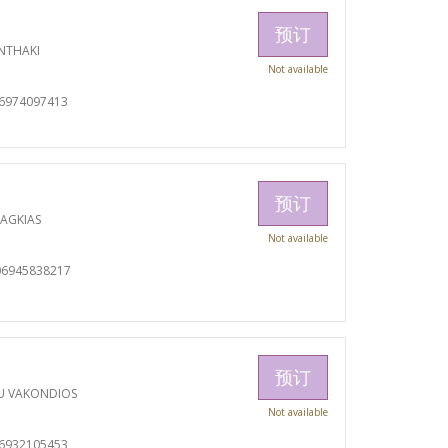
预订
NTHAKI
Not available
06974097413
预订
RAGKIAS
Not available
06945838217
预订
U VAKONDIOS
Not available
06932105453