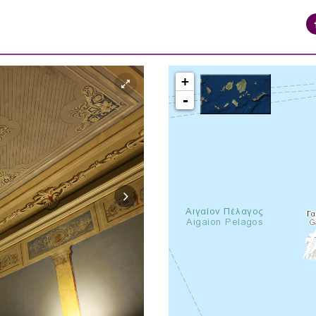
+
-
syros_vaporia_F268133321.jpg