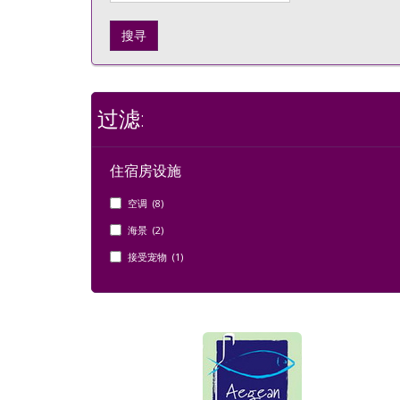
搜寻
过滤:
住宿房设施
空调 (8)
海景 (2)
接受宠物 (1)