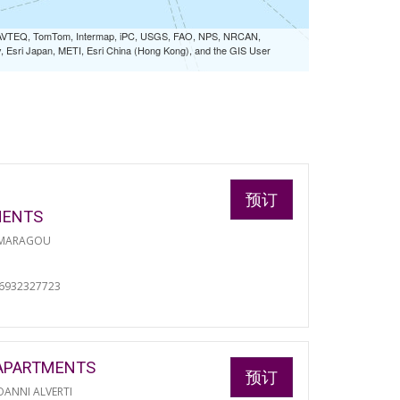
 NAVTEQ, TomTom, Intermap, iPC, USGS, FAO, NPS, NRCAN,
Esri Japan, METI, Esri China (Hong Kong), and the GIS User
预订
MENTS
 MARAGOU
06932327723
APARTMENTS
预订
ANNI ALVERTI