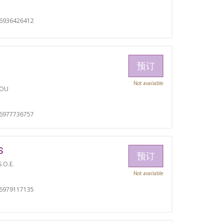
06936426412
预订
Not available
TOU
06977736757
S
预订
S O.E.
Not available
06979117135