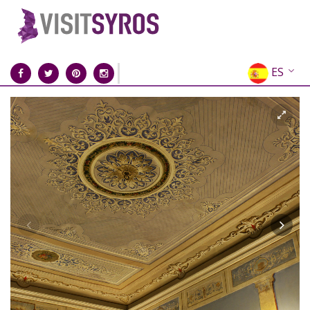
ES
EN
EL
FR
DE
IT
RU
CN