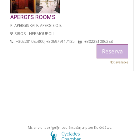
APERGI'S ROOMS
P. APERGIS KAI F. APERGIS O.E.
SIROS - HERMOUPOLI
+302281085800, +306979117135
+302281086288
Reserva
Not available
Με την υποστήριξη του Επιμελητηρίου Κυκλάδων.