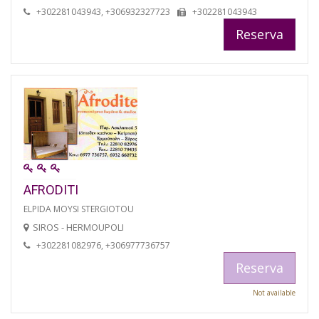
+302281043943, +306932327723
+302281043943
Reserva
AFRODITI
ELPIDA MOYSI STERGIOTOU
SIROS - HERMOUPOLI
+302281082976, +306977736757
Reserva
Not available