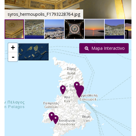
syros_hermoupolis_F1793228764.jpg
+
Mapa Interactivo
-