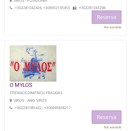
SIROS - POSIDONIA
+302281042426, +306932105453
+302281043296
Reserva
Not available
O MYLOS
STEFANOS DIMITRIOU FRAGKIAS
SIROS - ANO SIROS
+302281085432 , +306945838217
Reserva
Not available