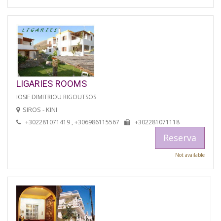
LIGARIES ROOMS
IOSIF DIMITRIOU RIGOUTSOS
SIROS - KINI
+302281071419 , +306986115567
+302281071118
Reserva
Not available