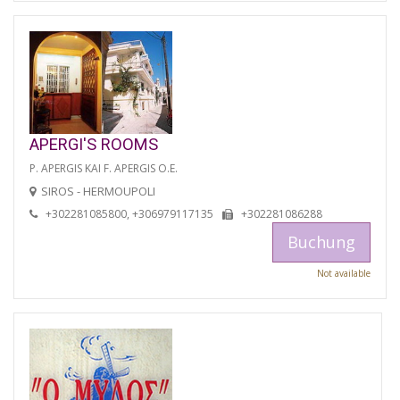
APERGI'S ROOMS
P. APERGIS KAI F. APERGIS O.E.
SIROS - HERMOUPOLI
+302281085800, +306979117135
+302281086288
Buchung
Not available