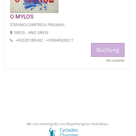
O MYLOS
STEFANOS DIMITRIOU FRAGKIAS
SIROS - ANO SIROS
+302281085432 , +306945838217
Buchung
Not available
Με την υποστήριξη του Επιμελητηρίου Κυκλάδων.