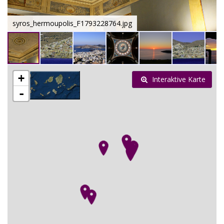
syros_hermoupolis_F1793228764.jpg
+
Interaktive Karte
-