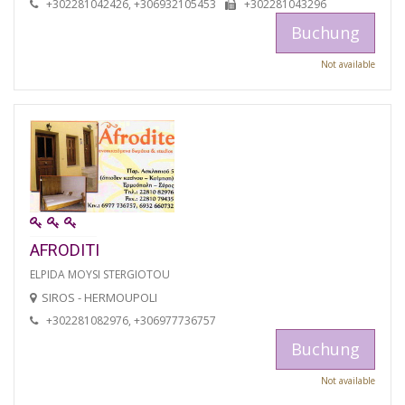
+302281042426, +306932105453
+302281043296
Buchung
Not available
AFRODITI
ELPIDA MOYSI STERGIOTOU
SIROS - HERMOUPOLI
+302281082976, +306977736757
Buchung
Not available