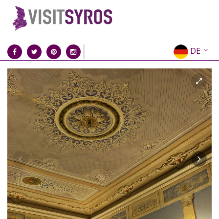
DE
EN
EL
FR
IT
ES
RU
CN