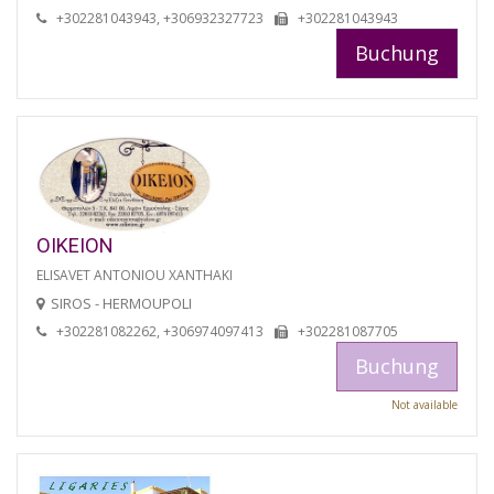
+302281043943, +306932327723
+302281043943
Buchung
OIKEION
ELISAVET ANTONIOU XANTHAKI
SIROS - HERMOUPOLI
+302281082262, +306974097413
+302281087705
Buchung
Not available