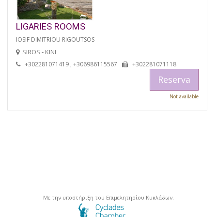
LIGARIES ROOMS
IOSIF DIMITRIOU RIGOUTSOS
SIROS - KINI
+302281071419 , +306986115567
+302281071118
Reserva
Not available
Με την υποστήριξη του Επιμελητηρίου Κυκλάδων.