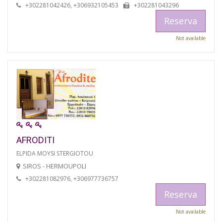
+302281042426, +306932105453
+302281043296
Reserva
Not available
AFRODITI
ELPIDA MOYSI STERGIOTOU
SIROS - HERMOUPOLI
+302281082976, +306977736757
Reserva
Not available