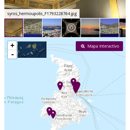
syros_hermoupolis_F1793228764.jpg
+
Mapa Interactivo
-