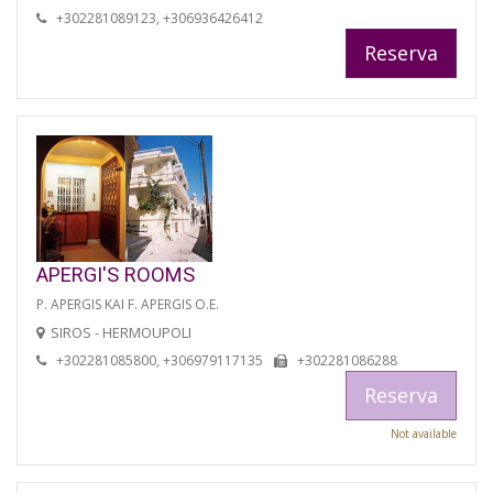
+302281089123, +306936426412
Reserva
APERGI'S ROOMS
P. APERGIS KAI F. APERGIS O.E.
SIROS - HERMOUPOLI
+302281085800, +306979117135
+302281086288
Reserva
Not available