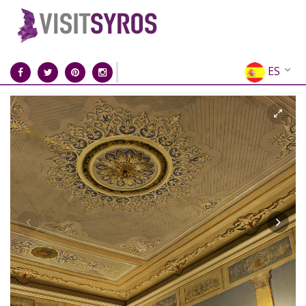
ES
EN
EL
FR
DE
IT
RU
CN