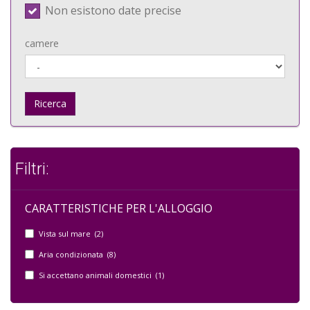
Non esistono date precise
camere
Ricerca
Filtri:
CARATTERISTICHE PER L'ALLOGGIO
Vista sul mare (2)
Aria condizionata (8)
Si accettano animali domestici (1)