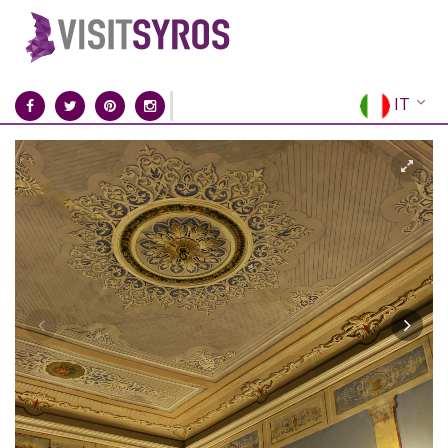
IT
EN
EL
FR
DE
ES
RU
CN