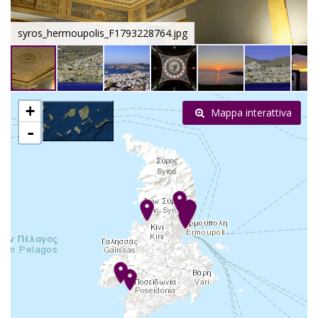
syros_hermoupolis_F1793228764.jpg
+
Mappa interattiva
-