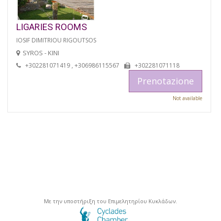
LIGARIES ROOMS
IOSIF DIMITRIOU RIGOUTSOS
SYROS - KINI
+302281071419 , +306986115567
+302281071118
Prenotazione
Not available
Με την υποστήριξη του Επιμελητηρίου Κυκλάδων.