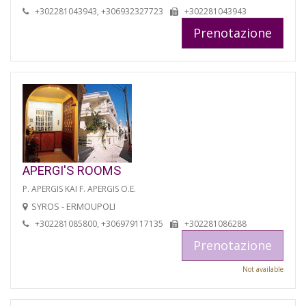
+302281043943, +306932327723
+302281043943
Prenotazione
APERGI'S ROOMS
P. APERGIS KAI F. APERGIS O.E.
SYROS - ERMOUPOLI
+302281085800, +306979117135
+302281086288
Prenotazione
Not available