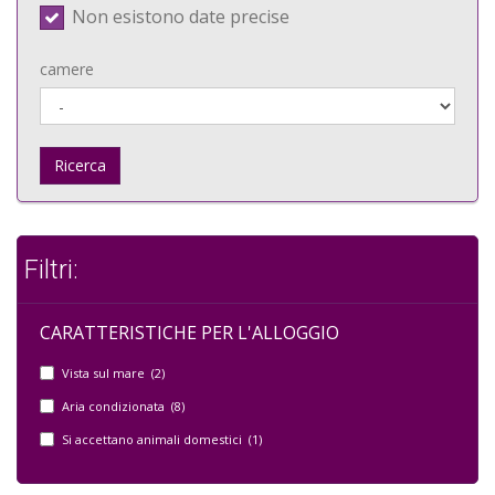
Non esistono date precise
camere
Ricerca
Filtri:
CARATTERISTICHE PER L'ALLOGGIO
Vista sul mare (2)
Aria condizionata (8)
Si accettano animali domestici (1)