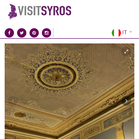
IT
EN
EL
FR
DE
ES
RU
CN