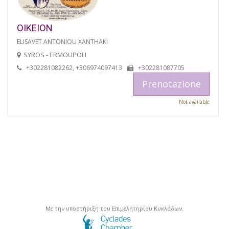
OIKEION
ELISAVET ANTONIOU XANTHAKI
SYROS - ERMOUPOLI
+302281082262, +306974097413
+302281087705
Prenotazione
Not available
Με την υποστήριξη του Επιμελητηρίου Κυκλάδων.