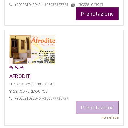
+302281043943, +306932327723
+302281043943
Prenotazione
AFRODITI
ELPIDA MOYSI STERGIOTOU
SYROS - ERMOUPOLI
+302281082976, +306977736757
Prenotazione
Not available