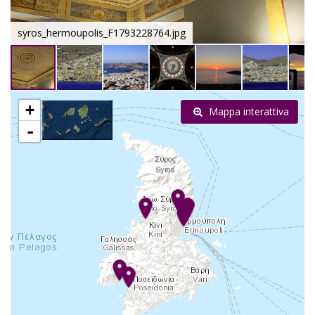
syros_hermoupolis_F1793228764.jpg
+
Mappa interattiva
-