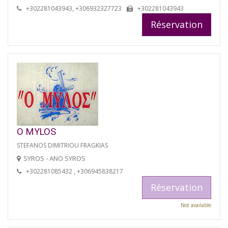
+302281043943, +306932327723
+302281043943
Réservation
O MYLOS
STEFANOS DIMITRIOU FRAGKIAS
SYROS - ANO SYROS
+302281085432 , +306945838217
Réservation
Not available