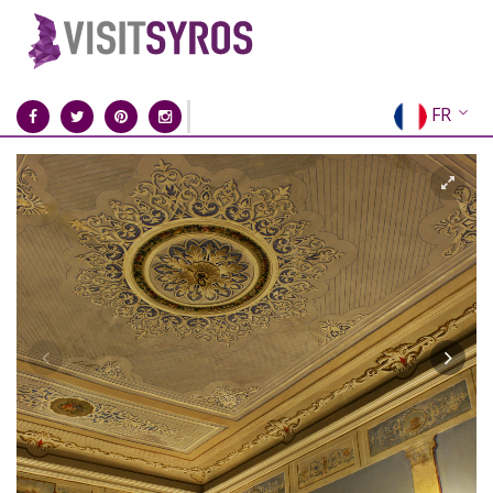
FR
EN
EL
DE
IT
ES
RU
CN