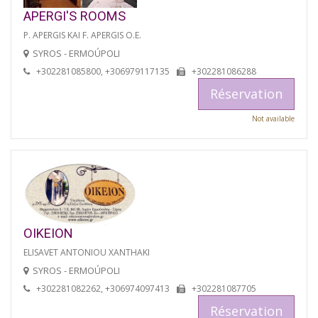
APERGI'S ROOMS
P. APERGIS KAI F. APERGIS O.E.
SYROS - ERMOÚPOLI
+302281085800, +306979117135
+302281086288
Réservation
Not available
OIKEION
ELISAVET ANTONIOU XANTHAKI
SYROS - ERMOÚPOLI
+302281082262, +306974097413
+302281087705
Réservation