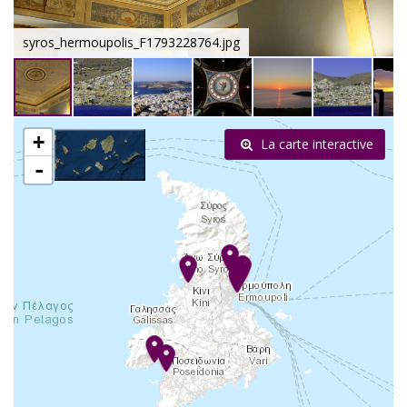
syros_hermoupolis_F1793228764.jpg
+
La carte interactive
-