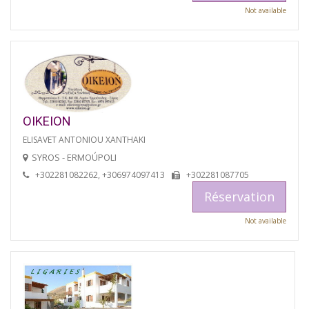
Not available
OIKEION
ELISAVET ANTONIOU XANTHAKI
SYROS - ERMOÚPOLI
+302281082262, +306974097413
+302281087705
Réservation
Not available