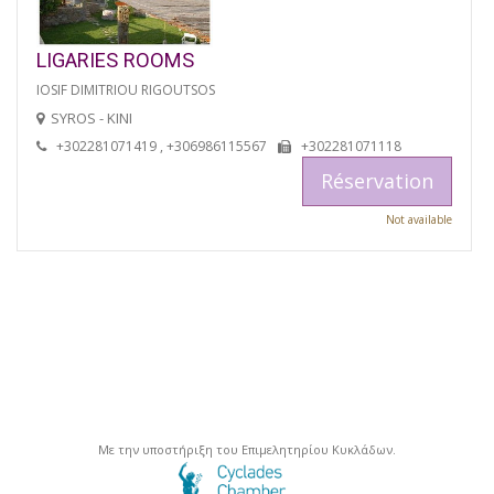
LIGARIES ROOMS
IOSIF DIMITRIOU RIGOUTSOS
SYROS - KINI
+302281071419 , +306986115567
+302281071118
Réservation
Not available
Με την υποστήριξη του Επιμελητηρίου Κυκλάδων.