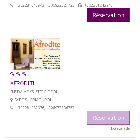
+302281043943, +306932327723
+302281043943
Réservation
AFRODITI
ELPIDA MOYSI STERGIOTOU
SYROS - ERMOÚPOLI
+302281082976, +306977736757
Réservation
Not available