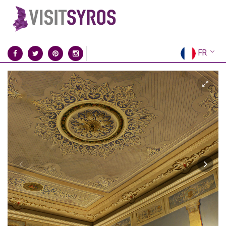
FR
EN
EL
DE
IT
ES
RU
CN