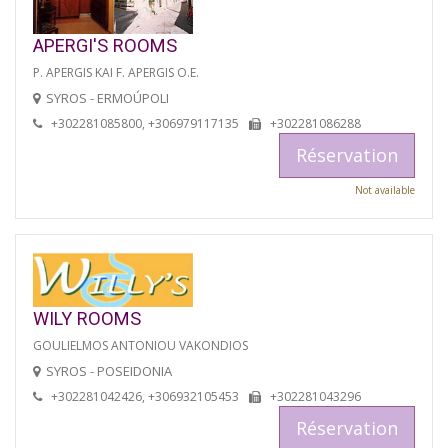
APERGI'S ROOMS
P. APERGIS KAI F. APERGIS O.E.
SYROS - ERMOÚPOLI
+302281085800, +306979117135
+302281086288
Réservation
Not available
WILY ROOMS
GOULIELMOS ANTONIOU VAKONDIOS
SYROS - POSEIDONIA
+302281042426, +306932105453
+302281043296
Réservation