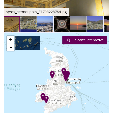
syros_hermoupolis_F1793228764.jpg
+
La carte interactive
-