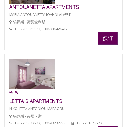
ANTOUANETTA APARTMENTS
MARIA ANTOUANETTA IOANNI ALVERTI
锡罗斯 - 荷莫波利斯
+302281089123, +306936426412
预订
LETTA S APARTMENTS
NIKOLETTA ANTONIOU MARAGOU
锡罗斯 - 芬尼卡斯
+302281043943, +306932327723
+302281043943