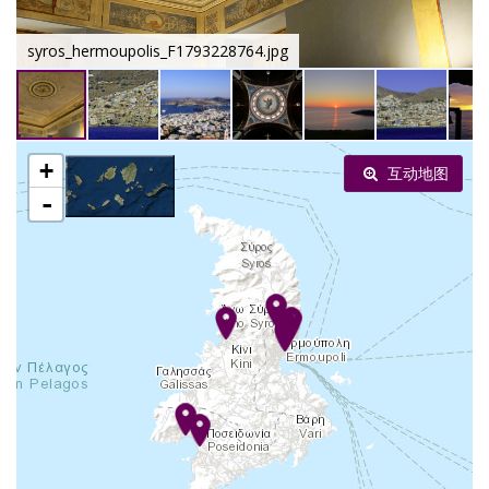
syros_hermoupolis_F1793228764.jpg
+
互动地图
-