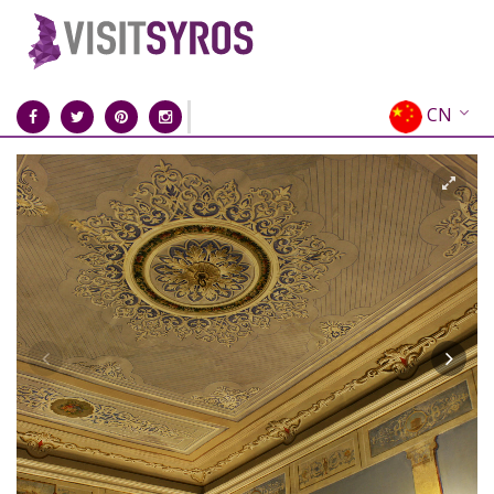
CN
EN
EL
FR
DE
IT
ES
RU