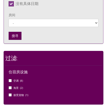
没有具体日期
房间
搜寻
过滤:
住宿房设施
空调 (8)
海景 (2)
接受宠物 (1)