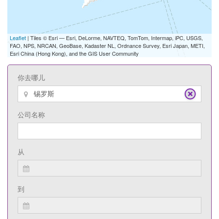
Leaflet
| Tiles © Esri — Esri, DeLorme, NAVTEQ, TomTom, Intermap, iPC, USGS,
FAO, NPS, NRCAN, GeoBase, Kadaster NL, Ordnance Survey, Esri Japan, METI,
Esri China (Hong Kong), and the GIS User Community
你去哪儿
公司名称
从
到