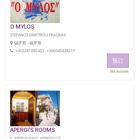
O MYLOS
STEFANOS DIMITRIOU FRAGKIAS
锡罗斯 - 锡罗斯
+302281085432 , +306945838217
预订
Not available
APERGI'S ROOMS
P. APERGIS KAI F. APERGIS O.E.