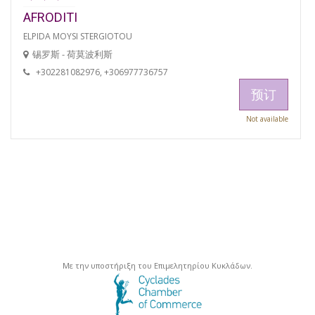
AFRODITI
ELPIDA MOYSI STERGIOTOU
锡罗斯 - 荷莫波利斯
+302281082976, +306977736757
预订
Not available
Με την υποστήριξη του Επιμελητηρίου Κυκλάδων.