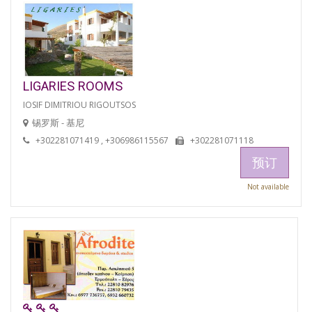
LIGARIES ROOMS
IOSIF DIMITRIOU RIGOUTSOS
锡罗斯 - 基尼
+302281071419 , +306986115567
+302281071118
预订
Not available