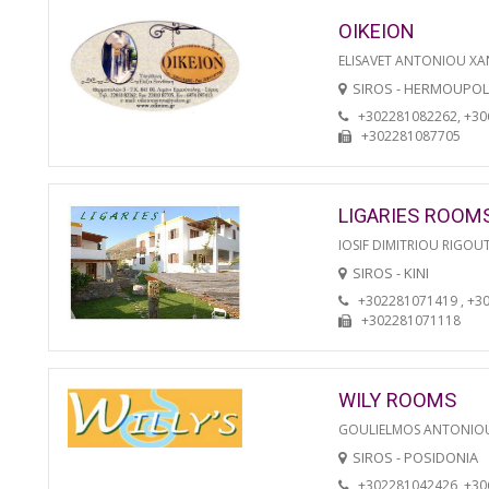
OIKEION
ELISAVET ANTONIOU XA
SIROS - HERMOUPOL
+302281082262, +3
+302281087705
LIGARIES ROOM
IOSIF DIMITRIOU RIGOU
SIROS - KINI
+302281071419 , +3
+302281071118
WILY ROOMS
GOULIELMOS ANTONIO
SIROS - POSIDONIA
+302281042426, +3