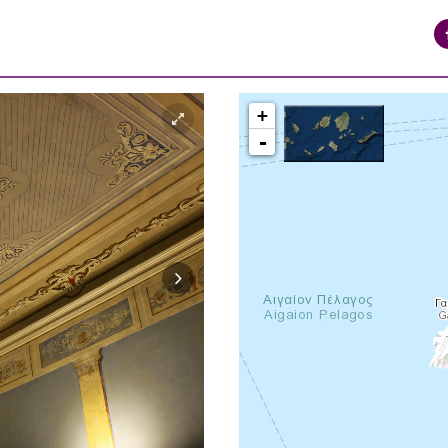
+
-
syros_vaporia_F268133321.jpg