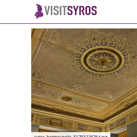
syros_hermoupolis_F1793228764.jpg