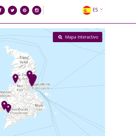
ES
EN
EL
Mapa Interactivo
FR
DE
IT
RU
CN