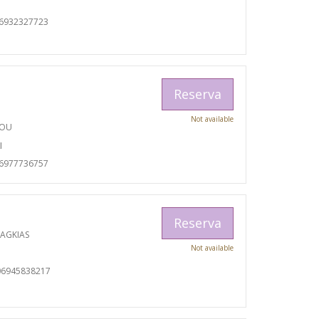
06932327723
Reserva
Not available
TOU
I
06977736757
Reserva
RAGKIAS
Not available
06945838217