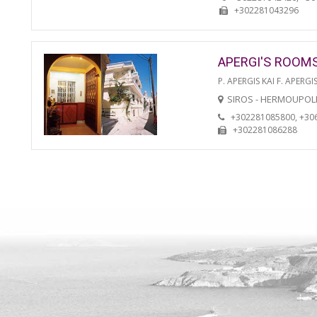
+302281043296
APERGI'S ROOM
P. APERGIS KAI F. APERGIS
SIROS - HERMOUPOL
+302281085800, +30
+302281086288