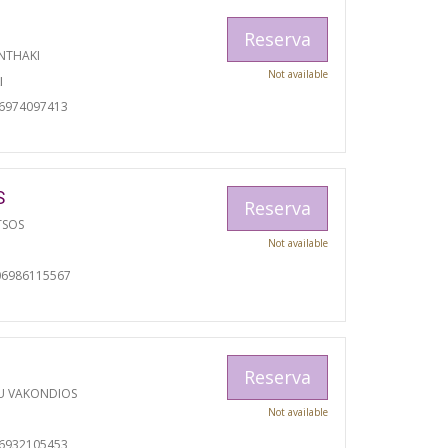
Reserva
NTHAKI
Not available
I
06974097413
S
Reserva
TSOS
Not available
06986115567
Reserva
U VAKONDIOS
Not available
06932105453