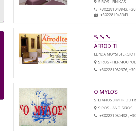
SIROS - FINIKAS
+302281043943, +3
+302281043943
AFRODITI
ELPIDA MOYSI STERGIO
SIROS - HERMOUPOL
+302281082976, +3
O MYLOS
STEFANOS DIMITRIOU F
SIROS - ANO SIROS
+302281085432 , +3