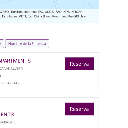
 NAVTEQ, TomTom, Intermap, iPC, USGS, FAO, NPS, NRCAN,
Esri Japan, METI, Esri China (Hong Kong), and the GIS User
o
Nombre de la Empresa
APARTMENTS
Reserva
ANNI ALVERTI
I
06936426412
Reserva
MENTS
 MARAGOU