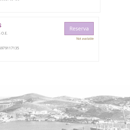
S
Reserva
 O.E.
Not available
I
6979117135