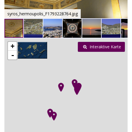
syros_hermoupolis_F1793228764.jpg
+
Interaktive Karte
-