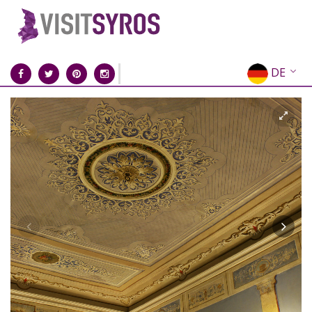
DE
EN
EL
FR
IT
ES
RU
CN