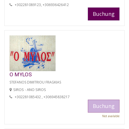
+302281089123, +306936426412
Buchung
O MYLOS
STEFANOS DIMITRIOU FRAGKIAS
SIROS - ANO SIROS
+302281085432 , +306945838217
Buchung
Not available