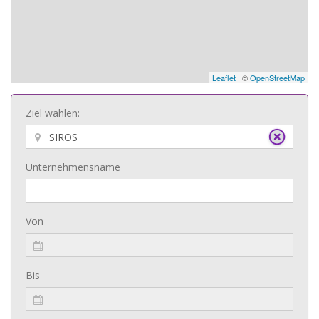
Leaflet
| ©
OpenStreetMap
Ziel wählen:
Unternehmensname
Von
Bis