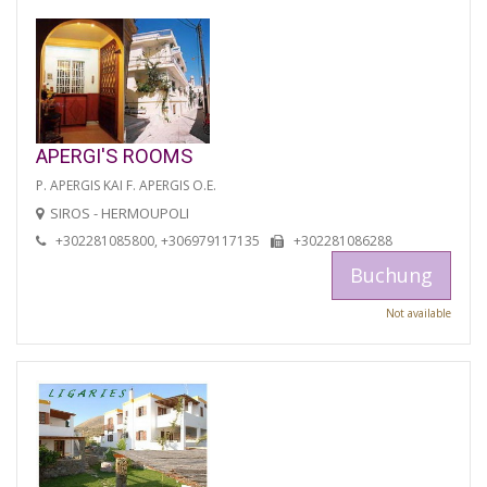
APERGI'S ROOMS
P. APERGIS KAI F. APERGIS O.E.
SIROS - HERMOUPOLI
+302281085800, +306979117135
+302281086288
Buchung
Not available