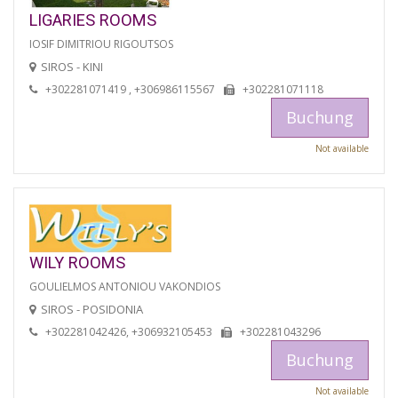
LIGARIES ROOMS
IOSIF DIMITRIOU RIGOUTSOS
SIROS - KINI
+302281071419 , +306986115567
+302281071118
Buchung
Not available
WILY ROOMS
GOULIELMOS ANTONIOU VAKONDIOS
SIROS - POSIDONIA
+302281042426, +306932105453
+302281043296
Buchung
Not available