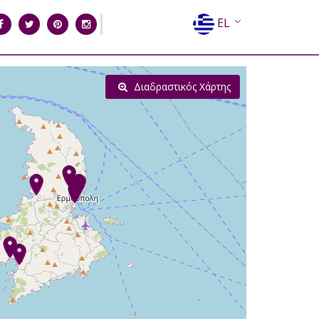
EL
EN
FR
Διαδραστικός Χάρτης
DE
IT
ES
RU
CN