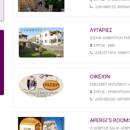
2281089123, 693642
ΛΥΓΑΡΙΕΣ
ΙΩΣΗΦ ΔΗΜΗΤΡΙΟΥ ΡΗ
ΣΥΡΟΣ - ΚΙΝΙ
2281071419 , 69861
ΟΙΚΕΙΟΝ
ΕΛΙΣΣΑΒΕΤ ΑΝΤΩΝΙΟΥ 
ΣΥΡΟΣ - ΕΡΜΟΥΠΟΛ
2281082262, 697409
APERGI'S ROOM
Π. ΑΠΕΡΓΗΣ ΚΑΙ Φ. ΑΠΕΡ