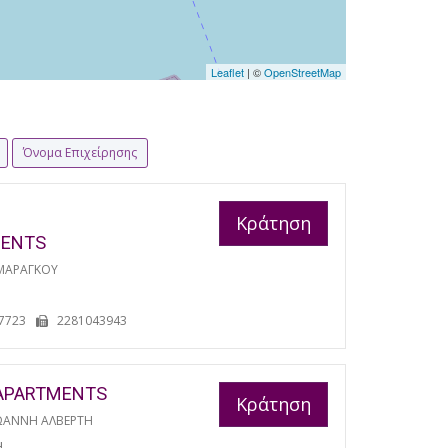
Leaflet
| ©
OpenStreetMap
Όνομα Επιχείρησης
Κράτηση
MENTS
ΜΑΡΑΓΚΟΥ
7723
2281043943
APARTMENTS
Κράτηση
ΩΑΝΝΗ ΑΛΒΕΡΤΗ
Η