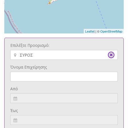
Leaflet
| ©
OpenStreetMap
Επιλέξτε Προορισμό:
Όνομα Επιχείρησης
Από
Έως