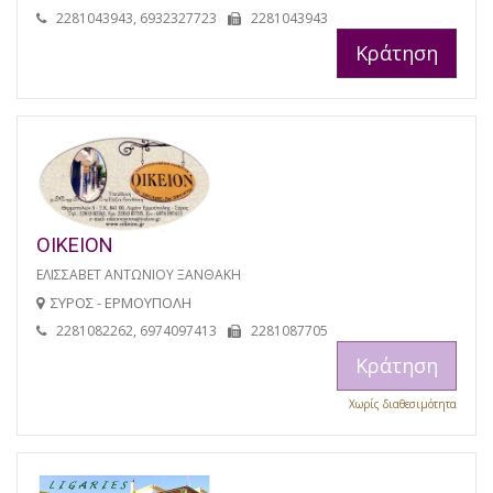
2281043943, 6932327723
2281043943
Κράτηση
ΟΙΚΕΙΟΝ
ΕΛΙΣΣΑΒΕΤ ΑΝΤΩΝΙΟΥ ΞΑΝΘΑΚΗ
ΣΥΡΟΣ - ΕΡΜΟΥΠΟΛΗ
2281082262, 6974097413
2281087705
Κράτηση
Χωρίς διαθεσιμότητα