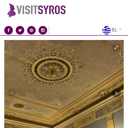
EL
EN
FR
DE
IT
ES
RU
CN