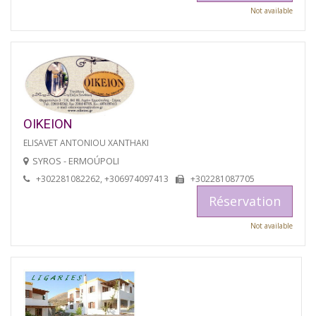
Not available
OIKEION
ELISAVET ANTONIOU XANTHAKI
SYROS - ERMOÚPOLI
+302281082262, +306974097413
+302281087705
Réservation
Not available