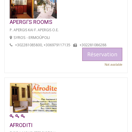
APERGI'S ROOMS
P. APERGIS KAI F. APERGIS O.E.
SYROS - ERMOÚPOLI
+302281085800, +306979117135
+302281086288
Réservation
Not available
AFRODITI