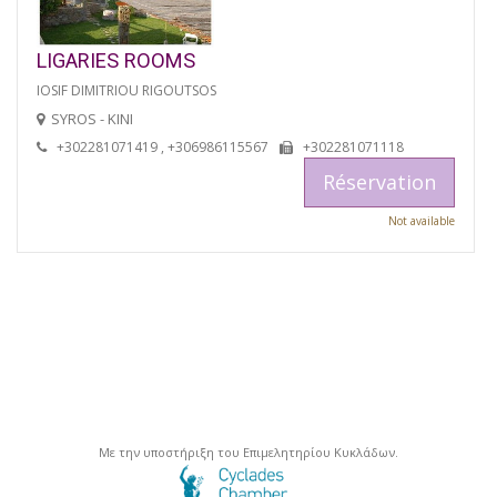
LIGARIES ROOMS
IOSIF DIMITRIOU RIGOUTSOS
SYROS - KINI
+302281071419 , +306986115567
+302281071118
Réservation
Not available
Με την υποστήριξη του Επιμελητηρίου Κυκλάδων.