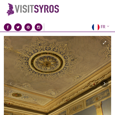
FR
EN
EL
DE
IT
ES
RU
CN