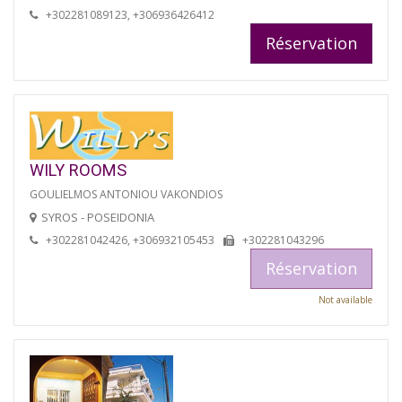
+302281089123, +306936426412
Réservation
WILY ROOMS
GOULIELMOS ANTONIOU VAKONDIOS
SYROS - POSEIDONIA
+302281042426, +306932105453
+302281043296
Réservation
Not available