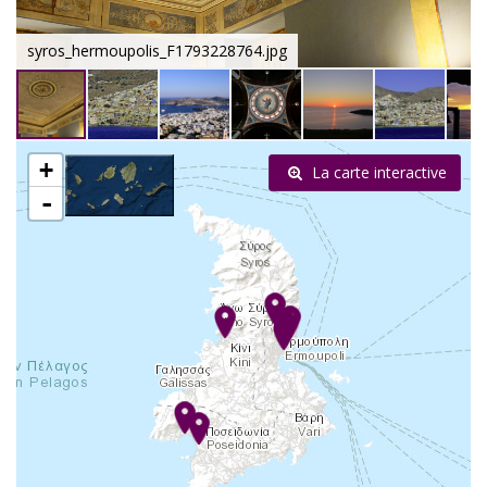
syros_hermoupolis_F1793228764.jpg
+
La carte interactive
-