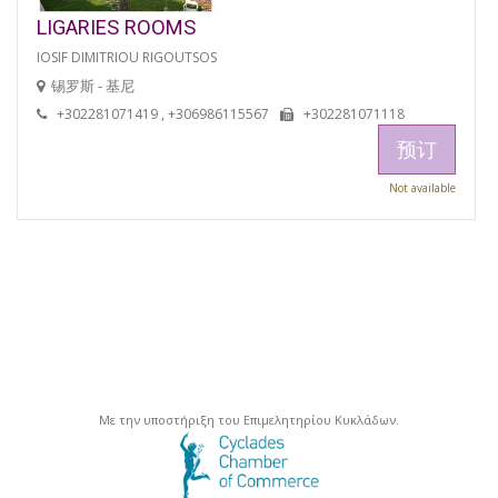
LIGARIES ROOMS
IOSIF DIMITRIOU RIGOUTSOS
锡罗斯 - 基尼
+302281071419 , +306986115567
+302281071118
预订
Not available
Με την υποστήριξη του Επιμελητηρίου Κυκλάδων.