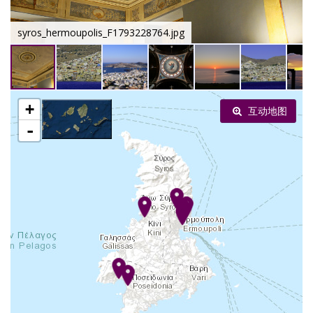
syros_hermoupolis_F1793228764.jpg
+
互动地图
-