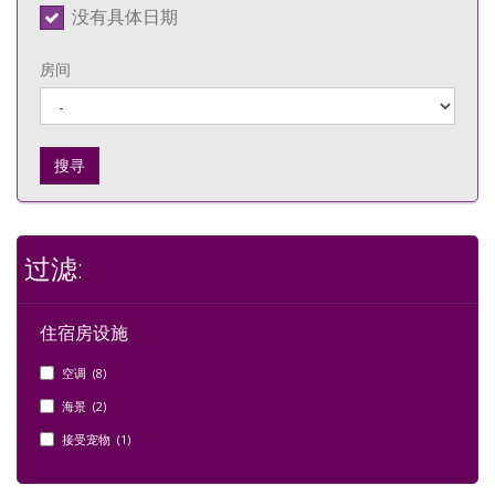
没有具体日期
房间
搜寻
过滤:
住宿房设施
空调 (8)
海景 (2)
接受宠物 (1)