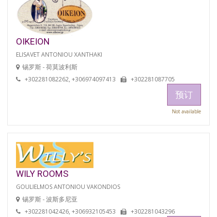
OIKEION
ELISAVET ANTONIOU XANTHAKI
锡罗斯 - 荷莫波利斯
+302281082262, +306974097413
+302281087705
预订
Not available
WILY ROOMS
GOULIELMOS ANTONIOU VAKONDIOS
锡罗斯 - 波斯多尼亚
+302281042426, +306932105453
+302281043296