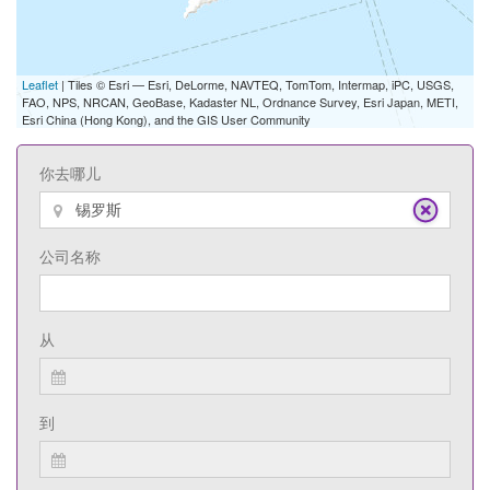
Leaflet
| Tiles © Esri — Esri, DeLorme, NAVTEQ, TomTom, Intermap, iPC, USGS,
FAO, NPS, NRCAN, GeoBase, Kadaster NL, Ordnance Survey, Esri Japan, METI,
Esri China (Hong Kong), and the GIS User Community
你去哪儿
公司名称
从
到