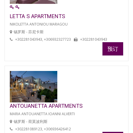
LETTA S APARTMENTS
NIKOLETTA ANTONIOU MARAGOU
锡罗斯 - 芬尼卡斯
+302281043943, +306932327723
+302281043943
预订
ANTOUANETTA APARTMENTS
MARIA ANTOUANETTA IOANNI ALVERTI
锡罗斯 - 荷莫波利斯
+302281089123, +306936426412