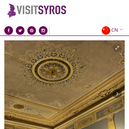
CN
EN
EL
FR
DE
IT
ES
RU