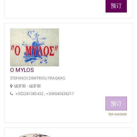
预订
O MYLOS
STEFANOS DIMITRIOU FRAGKIAS
锡罗斯 - 锡罗斯
+302281085432 , +306945838217
预订
Not available