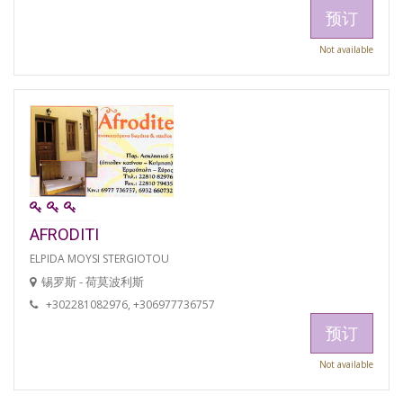
预订
Not available
AFRODITI
ELPIDA MOYSI STERGIOTOU
锡罗斯 - 荷莫波利斯
+302281082976, +306977736757
预订
Not available