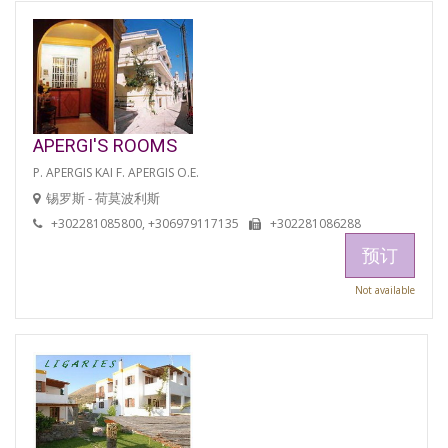
APERGI'S ROOMS
P. APERGIS KAI F. APERGIS O.E.
锡罗斯 - 荷莫波利斯
+302281085800, +306979117135
+302281086288
预订
Not available