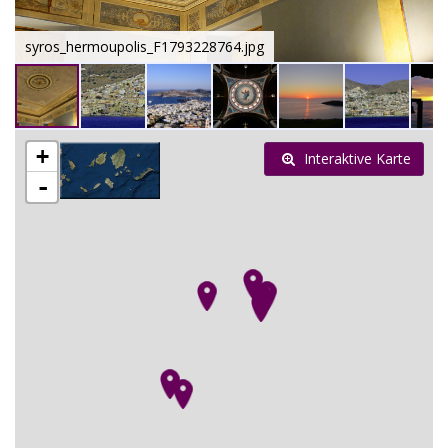
syros_hermoupolis_F1793228764.jpg
+
Interaktive Karte
-