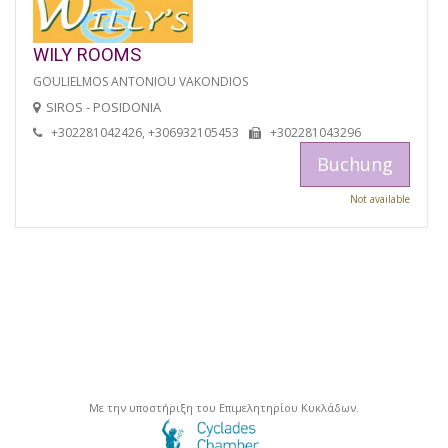
WILY ROOMS
GOULIELMOS ANTONIOU VAKONDIOS
SIROS - POSIDONIA
+302281042426, +306932105453
+302281043296
Buchung
Not available
Με την υποστήριξη του Επιμελητηρίου Κυκλάδων.