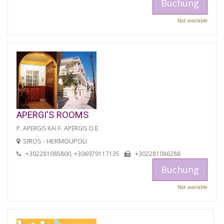
Buchung
Not available
APERGI'S ROOMS
P. APERGIS KAI F. APERGIS O.E.
SIROS - HERMOUPOLI
+302281085800, +306979117135
+302281086288
Buchung
Not available