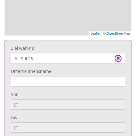
Leaflet
| ©
OpenStreetMap
Ziel wählen:
Unternehmensname
Von
Bis