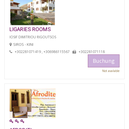
LIGARIES ROOMS
IOSIF DIMITRIOU RIGOUTSOS
SIROS - KINI
+302281071419 , +306986115567
+302281071118
Buchung
Not available