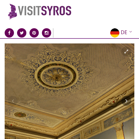
DE
EN
EL
FR
IT
ES
RU
CN