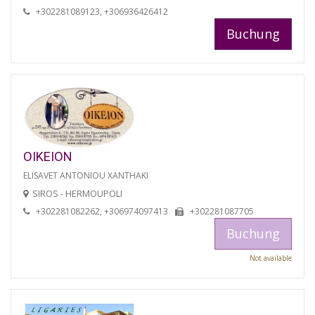
+302281089123, +306936426412
Buchung
OIKEION
ELISAVET ANTONIOU XANTHAKI
SIROS - HERMOUPOLI
+302281082262, +306974097413
+302281087705
Buchung
Not available