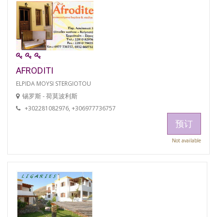
AFRODITI
ELPIDA MOYSI STERGIOTOU
锡罗斯 - 荷莫波利斯
+302281082976, +306977736757
预订
Not available