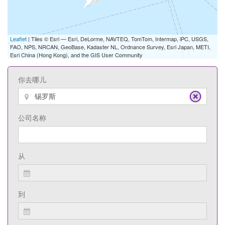
Leaflet
| Tiles © Esri — Esri, DeLorme, NAVTEQ, TomTom, Intermap, iPC, USGS,
FAO, NPS, NRCAN, GeoBase, Kadaster NL, Ordnance Survey, Esri Japan, METI,
Esri China (Hong Kong), and the GIS User Community
你去哪儿
公司名称
从
到