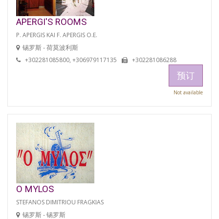
APERGI'S ROOMS
P. APERGIS KAI F. APERGIS O.E.
锡罗斯 - 荷莫波利斯
+302281085800, +306979117135
+302281086288
预订
Not available
O MYLOS
STEFANOS DIMITRIOU FRAGKIAS
锡罗斯 - 锡罗斯