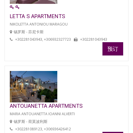
LETTA S APARTMENTS
NIKOLETTA ANTONIOU MARAGOU
锡罗斯 - 芬尼卡斯
+302281043943, +306932327723
+302281043943
预订
ANTOUANETTA APARTMENTS
MARIA ANTOUANETTA IOANNI ALVERTI
锡罗斯 - 荷莫波利斯
+302281089123, +306936426412