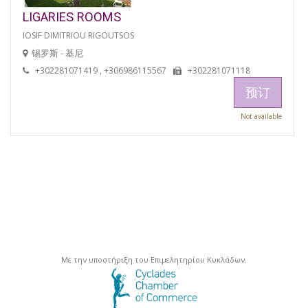
LIGARIES ROOMS
IOSIF DIMITRIOU RIGOUTSOS
锡罗斯 - 基尼
+302281071419 , +306986115567
+302281071118
预订
Not available
Με την υποστήριξη του Επιμελητηρίου Κυκλάδων.