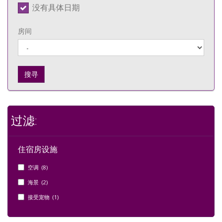
没有具体日期
房间
搜寻
过滤:
住宿房设施
空调 (8)
海景 (2)
接受宠物 (1)