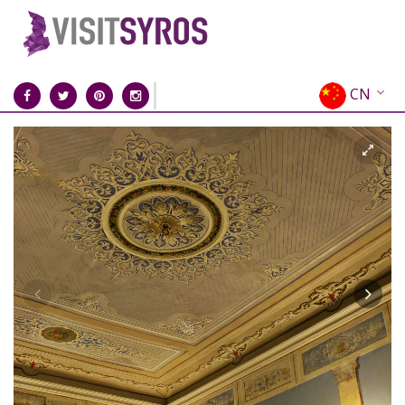
CN
EN
EL
FR
DE
IT
ES
RU