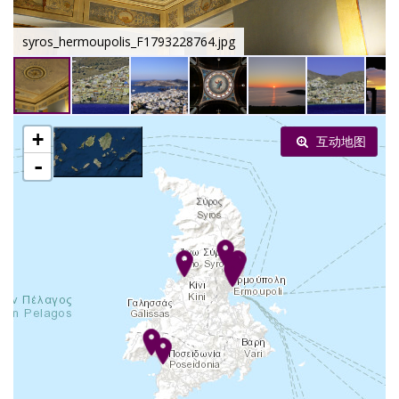
syros_hermoupolis_F1793228764.jpg
+
互动地图
-