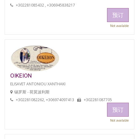
+302281085432 , +306945838217
预订
Not available
OIKEION
ELISAVET ANTONIOU XANTHAKI
锡罗斯 - 荷莫波利斯
+302281082262, +306974097413
+302281087705
预订
Not available