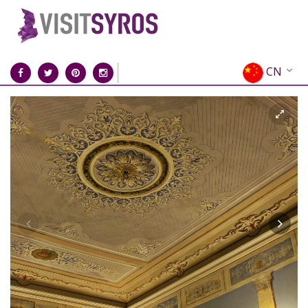
CN
EN
EL
FR
DE
IT
ES
RU