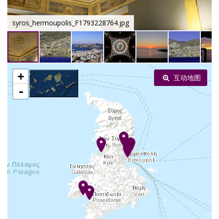
syros_hermoupolis_F1793228764.jpg
+
互动地图
-