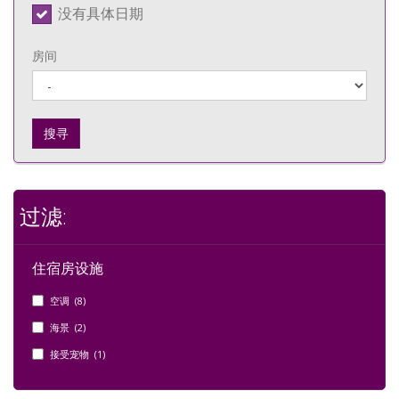
没有具体日期
房间
搜寻
过滤:
住宿房设施
空调 (8)
海景 (2)
接受宠物 (1)