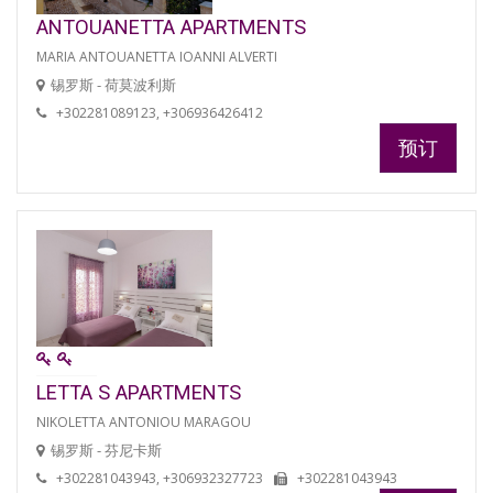
ANTOUANETTA APARTMENTS
MARIA ANTOUANETTA IOANNI ALVERTI
锡罗斯 - 荷莫波利斯
+302281089123, +306936426412
预订
LETTA S APARTMENTS
NIKOLETTA ANTONIOU MARAGOU
锡罗斯 - 芬尼卡斯
+302281043943, +306932327723
+302281043943