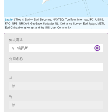
Leaflet
| Tiles © Esri — Esri, DeLorme, NAVTEQ, TomTom, Intermap, iPC, USGS,
FAO, NPS, NRCAN, GeoBase, Kadaster NL, Ordnance Survey, Esri Japan, METI,
Esri China (Hong Kong), and the GIS User Community
你去哪儿
公司名称
从
到