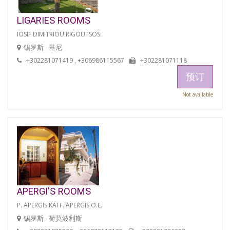
LIGARIES ROOMS
IOSIF DIMITRIOU RIGOUTSOS
锡罗斯 - 基尼
+302281071419 , +306986115567
+302281071118
预订
Not available
APERGI'S ROOMS
P. APERGIS KAI F. APERGIS O.E.
锡罗斯 - 荷莫波利斯