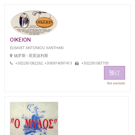
OIKEION
ELISAVET ANTONIOU XANTHAKI
锡罗斯 - 荷莫波利斯
+302281082262, +306974097413
+302281087705
预订
Not available