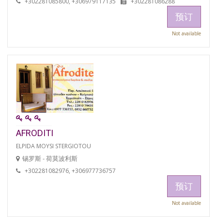
+302281085800, +306979117135
+302281086288
预订
Not available
AFRODITI
ELPIDA MOYSI STERGIOTOU
锡罗斯 - 荷莫波利斯
+302281082976, +306977736757
预订
Not available