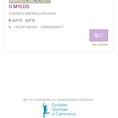
O MYLOS
STEFANOS DIMITRIOU FRAGKIAS
锡罗斯 - 锡罗斯
+302281085432 , +306945838217
预订
Not available
Με την υποστήριξη του Επιμελητηρίου Κυκλάδων.