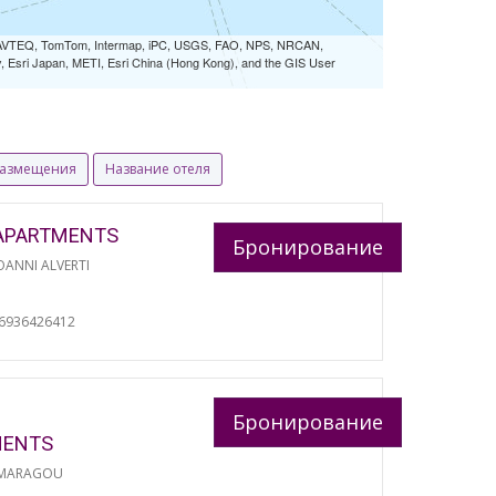
 NAVTEQ, TomTom, Intermap, iPC, USGS, FAO, NPS, NRCAN,
Esri Japan, METI, Esri China (Hong Kong), and the GIS User
размещения
Название отеля
APARTMENTS
Бронирование
ANNI ALVERTI
И
06936426412
Бронирование
MENTS
 MARAGOU