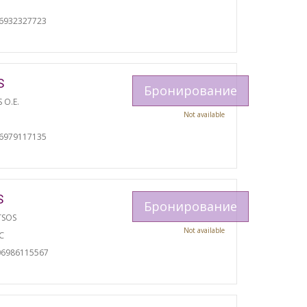
06932327723
S
Бронирование
S O.E.
Not available
И
06979117135
S
Бронирование
TSOS
Not available
С
06986115567