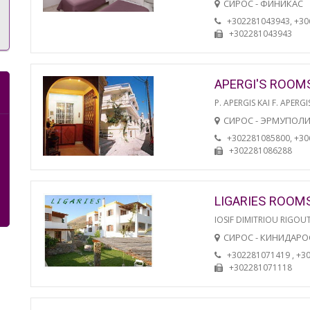
СИРОС - ФИНИКАС
+302281043943, +3
+302281043943
APERGI'S ROOM
P. APERGIS KAI F. APERGI
СИРОС - ЭРМУПОЛ
+302281085800, +3
+302281086288
LIGARIES ROOM
IOSIF DIMITRIOU RIGOU
СИРОС - КИНИДАРО
+302281071419 , +3
+302281071118