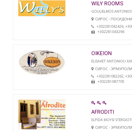
WILY ROOMS
GOULIELMOS ANTONIO
СИРОС - ПОСИДОН
+302281042426, +3
+302281043296
OIKEION
ELISAVET ANTONIOU XA
СИРОС - ЭРМУПОЛ
+302281082262, +3
+302281087705
AFRODITI
ELPIDA MOYSI STERGIO
СИРОС - ЭРМУПОЛ