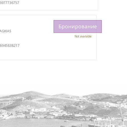
06977736757
Бронирование
AGKIAS
Not available
06945838217