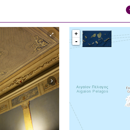
+
-
syros_vaporia_F268133321.jpg