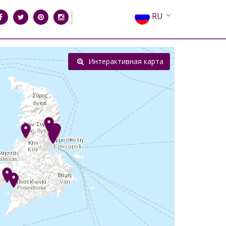
RU
EN
EL
Интерактивная карта
FR
DE
IT
ES
CN