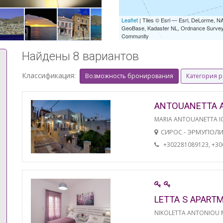
Leaflet
| Tiles © Esri — Esri, DeLorme,
GeoBase, Kadaster NL, Ordnance Survey, 
Community
Найдены 8 вариантов
Классификация:
Возможность бронирования
Категория 
ANTOUANETTA 
MARIA ANTOUANETTA IO
СИРОС - ЭРМУПОЛ
+302281089123, +3
LETTA S APART
NIKOLETTA ANTONIOU