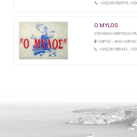
+302281082976, +3
O MYLOS
STEFANOS DIMITRIOU FR
СИРОС - АНО СИРОС
+302281085432 , +3