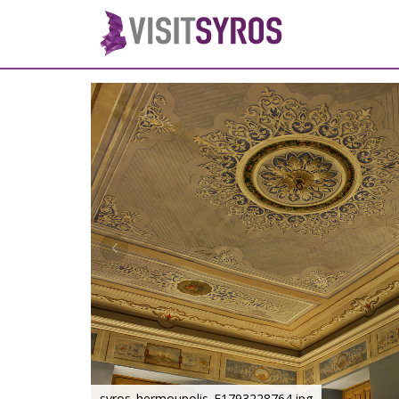
syros_hermoupolis_F1793228764.jpg