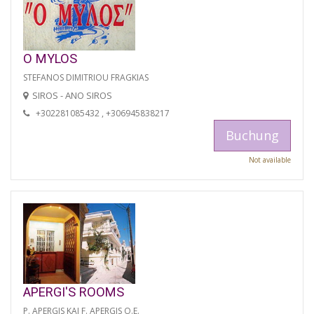
O MYLOS
STEFANOS DIMITRIOU FRAGKIAS
SIROS - ANO SIROS
+302281085432 , +306945838217
Buchung
Not available
APERGI'S ROOMS
P. APERGIS KAI F. APERGIS O.E.