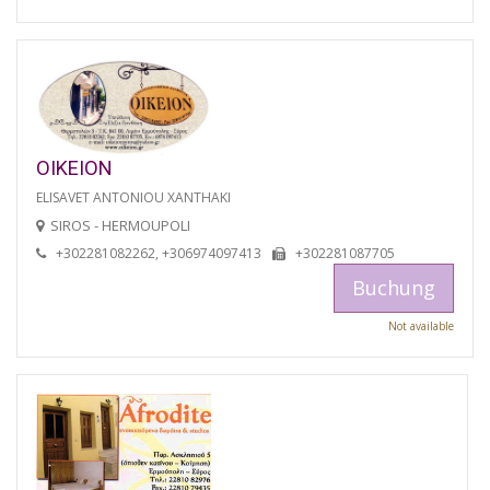
OIKEION
ELISAVET ANTONIOU XANTHAKI
SIROS - HERMOUPOLI
+302281082262, +306974097413
+302281087705
Buchung
Not available