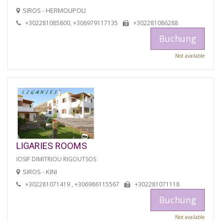
SIROS - HERMOUPOLI
+302281085800, +306979117135
+302281086288
Buchung
Not available
LIGARIES ROOMS
IOSIF DIMITRIOU RIGOUTSOS
SIROS - KINI
+302281071419 , +306986115567
+302281071118
Buchung
Not available