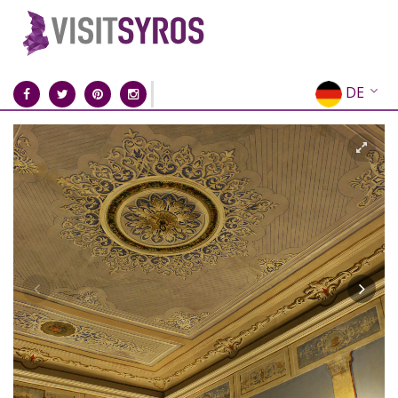
DE
EN
EL
FR
IT
ES
RU
CN