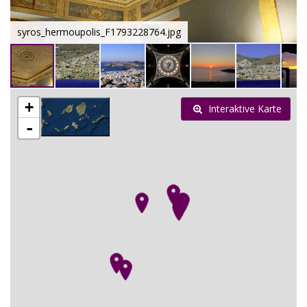
syros_hermoupolis_F1793228764.jpg
+
Interaktive Karte
-