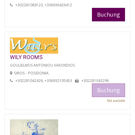
+302281089123, +306936426412
Buchung
WILY ROOMS
GOULIELMOS ANTONIOU VAKONDIOS
SIROS - POSIDONIA
+302281042426, +306932105453
+302281043296
Buchung
Not available