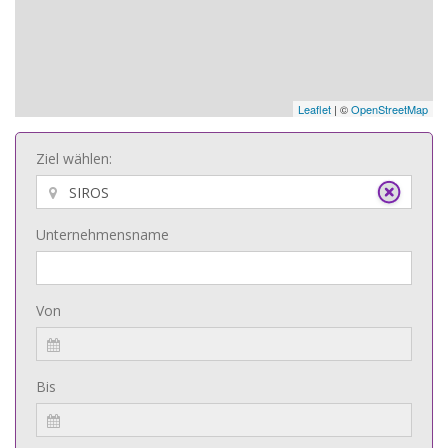
Leaflet
| ©
OpenStreetMap
Ziel wählen:
Unternehmensname
Von
Bis