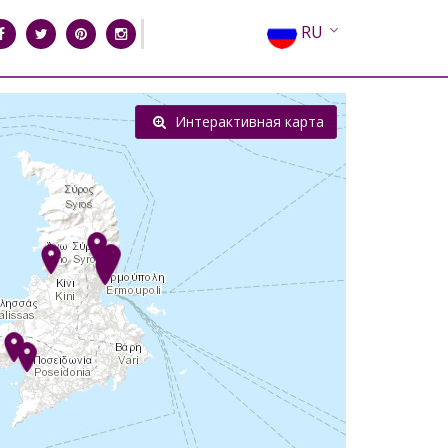
RU
EN
EL
Интерактивная карта
FR
DE
IT
ES
CN