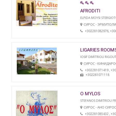
AFRODITI
ELPIDA MOYSI STERGIO
СИРОС - ЭРМУПОЛ
+302281082976, +3
LIGARIES ROOM
IOSIF DIMITRIOU RIGOU
СИРОС - КИНИДАРО
+302281071419 , +3
+302281071118
O MYLOS
STEFANOS DIMITRIOU F
СИРОС - АНО СИРО
+302281085432 , +3