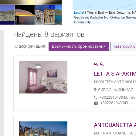
Leaflet
| Tiles © Esri — Esri, DeLorme,
GeoBase, Kadaster NL, Ordnance Survey, 
Community
Найдены 8 вариантов
Классификация:
Возможность бронирования
Категория 
LETTA S APART
NIKOLETTA ANTONIOU
СИРОС - ФИНИКАС
+302281043943, +3
+302281043943
ANTOUANETTA 
MARIA ANTOUANETTA IO