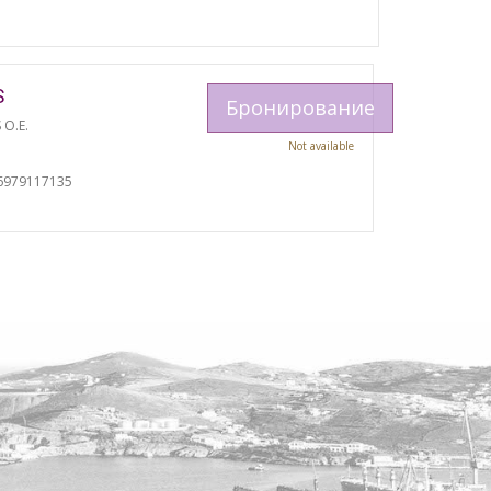
S
Бронирование
 O.E.
Not available
6979117135