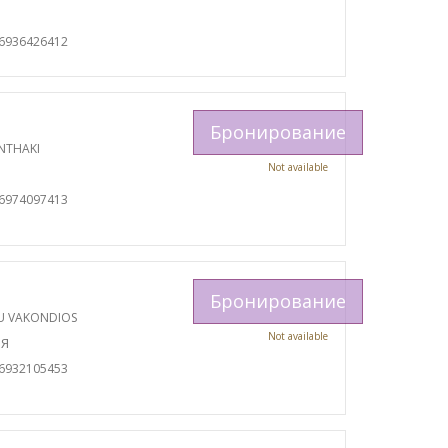
И
06936426412
Бронирование
NTHAKI
Not available
И
06974097413
Бронирование
U VAKONDIOS
Not available
ИЯ
06932105453