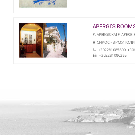
APERGI'S ROOM
P. APERGIS KAI F. APERGIS
СИРОС - ЭРМУПОЛИ
+302281085800, +30
+302281086288