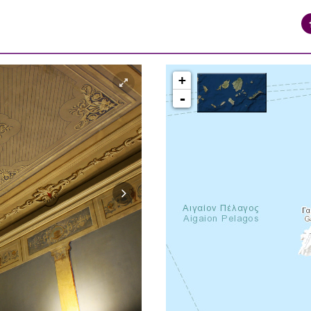
+
-
syros_vaporia_F268133321.jpg