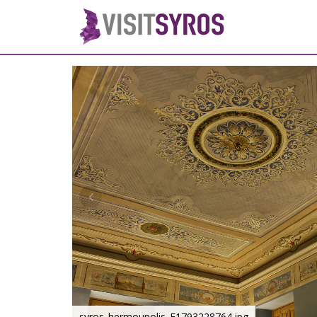
syros_hermoupolis_F1793228764.jpg