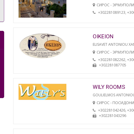
СИРОС - ЭРМУПОЛ
+302281089123, +3
OIKEION
ELISAVET ANTONIOU XA
СИРОС - ЭРМУПОЛ
+302281082262, +3
+302281087705
WILY ROOMS
GOULIELMOS ANTONIO
СИРОС - ПОСИДОН
+302281042426, +3
+302281043296