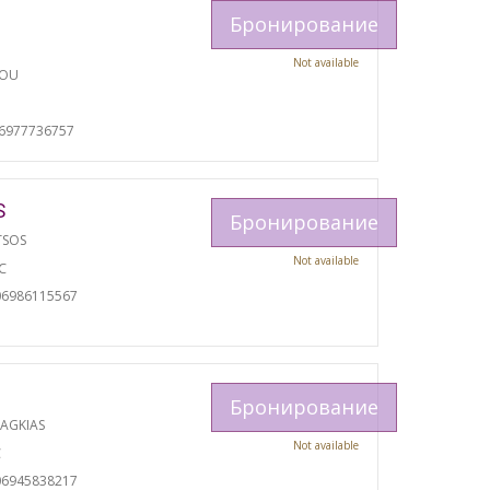
Бронирование
Not available
TOU
И
06977736757
S
Бронирование
TSOS
Not available
С
06986115567
Бронирование
RAGKIAS
Not available
С
06945838217