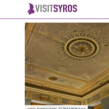
syros_hermoupolis_F1793228764.jpg