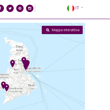
IT
EN
EL
Mappa interattiva
FR
DE
ES
RU
CN