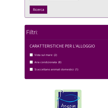
Ricerca
Filtri:
CARATTERISTICHE PER L'ALLOGGIO
Vista sul mare (2)
Aria condizionata (8)
Si accettano animali domestici (1)