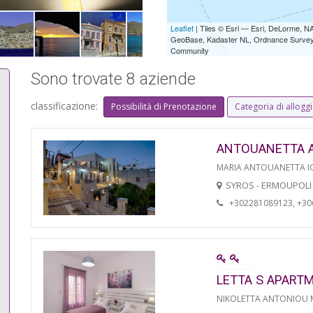
Leaflet
| Tiles © Esri — Esri, DeLorme,
GeoBase, Kadaster NL, Ordnance Survey, 
Community
Sono trovate 8 aziende
classificazione:
Possibilità di Prenotazione
Categoria di allogg
ANTOUANETTA 
MARIA ANTOUANETTA IO
SYROS - ERMOUPOLI
+302281089123, +3
LETTA S APART
NIKOLETTA ANTONIOU