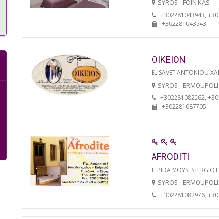
SYROS - FOINIKAS
+302281043943, +3
+302281043943
OIKEION
ELISAVET ANTONIOU XA
SYROS - ERMOUPOLI
+302281082262, +3
+302281087705
AFRODITI
ELPIDA MOYSI STERGIO
SYROS - ERMOUPOLI
+302281082976, +3