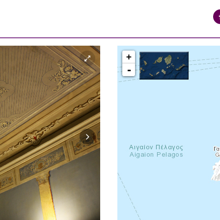
+
-
syros_vaporia_F268133321.jpg