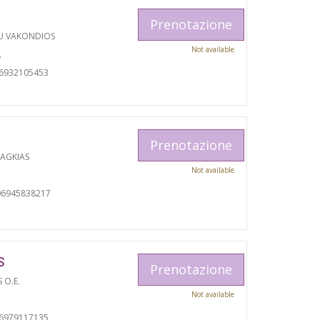
Prenotazione
U VAKONDIOS
Not available
A
06932105453
Prenotazione
RAGKIAS
Not available
06945838217
S
Prenotazione
S O.E.
Not available
06979117135