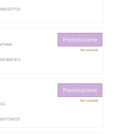
06932327723
Prenotazione
NTHAKI
Not available
06974097413
Prenotazione
Not available
TOU
06977736757