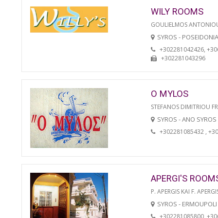
WILY ROOMS
GOULIELMOS ANTONIO
SYROS - POSEIDONI
+302281042426, +3
+302281043296
O MYLOS
STEFANOS DIMITRIOU F
SYROS - ANO SYROS
+302281085432 , +3
APERGI'S ROOM
P. APERGIS KAI F. APERGI
SYROS - ERMOUPOLI
+302281085800, +3