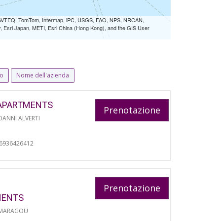
 NAVTEQ, TomTom, Intermap, iPC, USGS, FAO, NPS, NRCAN,
Esri Japan, METI, Esri China (Hong Kong), and the GIS User
io
Nome dell'azienda
APARTMENTS
Prenotazione
ANNI ALVERTI
06936426412
Prenotazione
MENTS
 MARAGOU