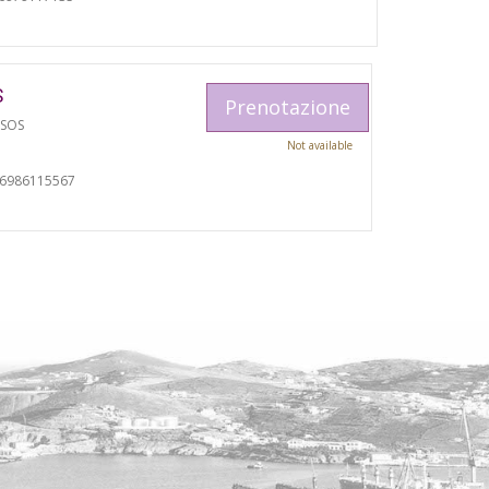
S
Prenotazione
TSOS
Not available
06986115567