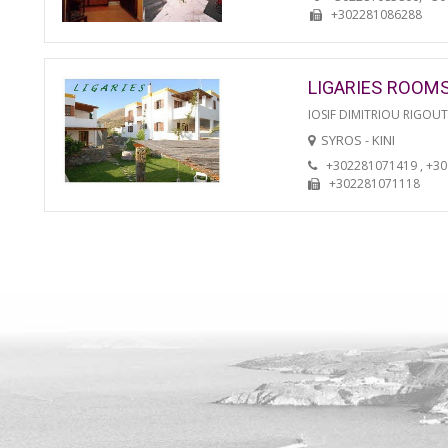
+302281086288
LIGARIES ROOM
IOSIF DIMITRIOU RIGOU
SYROS - KINI
+302281071419 , +3
+302281071118