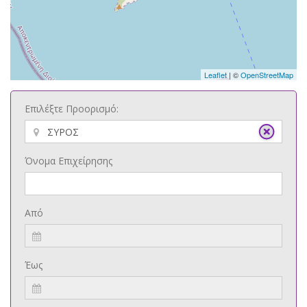
Leaflet
| ©
OpenStreetMap
Επιλέξτε Προορισμό:
Όνομα Επιχείρησης
Από
Έως