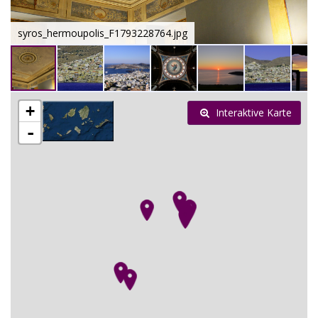
syros_hermoupolis_F1793228764.jpg
+
Interaktive Karte
-