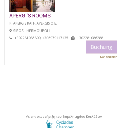
APERGI'S ROOMS
P. APERGIS KAI F. APERGIS O.E.
SIROS - HERMOUPOLI
+302281085800, +306979117135
+302281086288
Buchung
Not available
Με την υποστήριξη του Επιμελητηρίου Κυκλάδων.