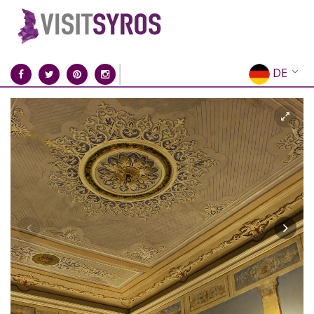
DE
EN
EL
FR
IT
ES
RU
CN