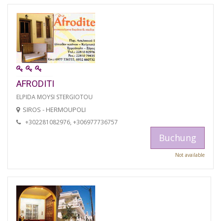
AFRODITI
ELPIDA MOYSI STERGIOTOU
SIROS - HERMOUPOLI
+302281082976, +306977736757
Buchung
Not available