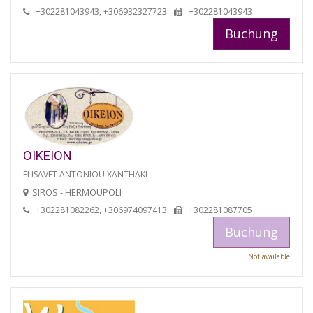
+302281043943, +306932327723
+302281043943
Buchung
OIKEION
ELISAVET ANTONIOU XANTHAKI
SIROS - HERMOUPOLI
+302281082262, +306974097413
+302281087705
Buchung
Not available