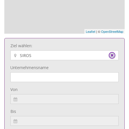
Leaflet
| ©
OpenStreetMap
Ziel wählen:
Unternehmensname
Von
Bis