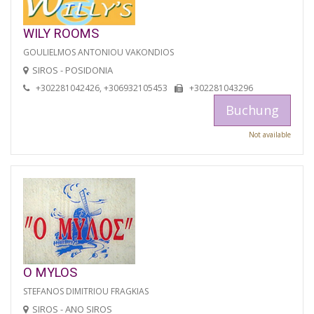
WILY ROOMS
GOULIELMOS ANTONIOU VAKONDIOS
SIROS - POSIDONIA
+302281042426, +306932105453
+302281043296
Buchung
Not available
O MYLOS
STEFANOS DIMITRIOU FRAGKIAS
SIROS - ANO SIROS