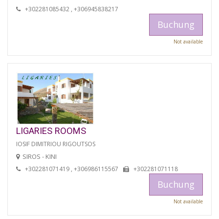
+302281085432 , +306945838217
Buchung
Not available
LIGARIES ROOMS
IOSIF DIMITRIOU RIGOUTSOS
SIROS - KINI
+302281071419 , +306986115567
+302281071118
Buchung
Not available