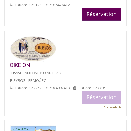
+302281089123, +306936426412
Réservation
OIKEION
ELISAVET ANTONIOU XANTHAKI
SYROS - ERMOÚPOLI
+302281082262, +306974097413
+302281087705
Réservation
Not available