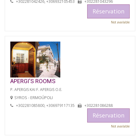
+302281042426, +306932105453
+302281043296
Réservation
Not available
APERGI'S ROOMS
P. APERGIS KAI F. APERGIS O.E.
SYROS - ERMOÚPOLI
+302281085800, +306979117135
+302281086288
Réservation
Not available