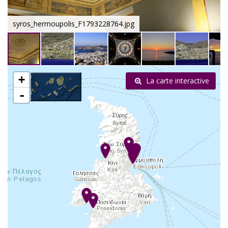
syros_hermoupolis_F1793228764.jpg
+
La carte interactive
-