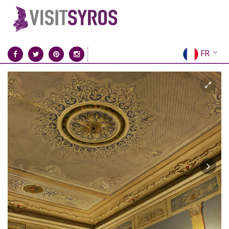
FR
EN
EL
DE
IT
ES
RU
CN