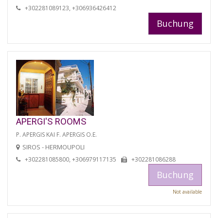
+302281089123, +306936426412
Buchung
APERGI'S ROOMS
P. APERGIS KAI F. APERGIS O.E.
SIROS - HERMOUPOLI
+302281085800, +306979117135
+302281086288
Buchung
Not available