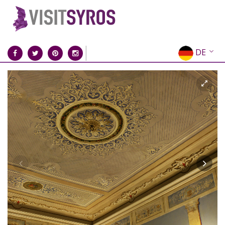
DE
EN
EL
FR
IT
ES
RU
CN