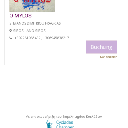
O MYLOS
STEFANOS DIMITRIOU FRAGKIAS
SIROS - ANO SIROS
+302281085432 , +306945838217
Buchung
Not available
Με την υποστήριξη του Επιμελητηρίου Κυκλάδων.