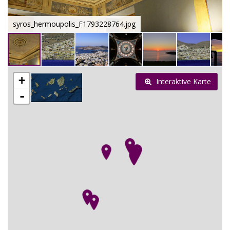
syros_hermoupolis_F1793228764.jpg
+
Interaktive Karte
-