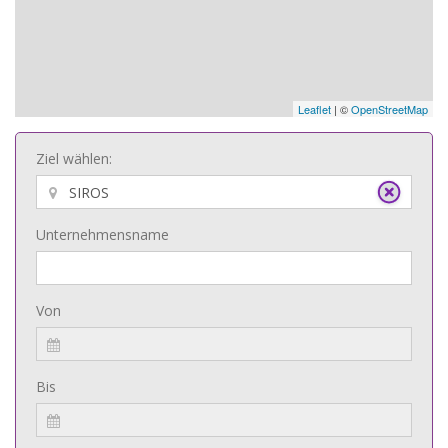
Leaflet
| ©
OpenStreetMap
Ziel wählen:
Unternehmensname
Von
Bis