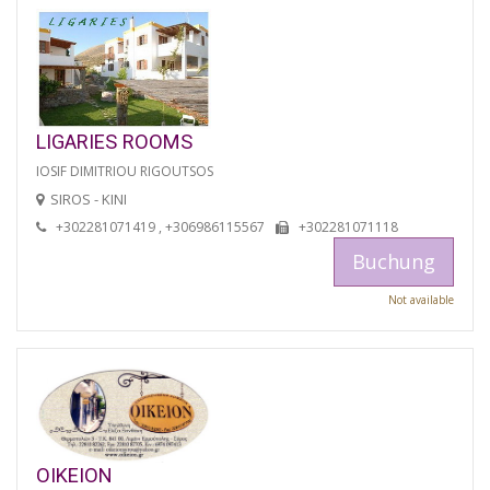
LIGARIES ROOMS
IOSIF DIMITRIOU RIGOUTSOS
SIROS - KINI
+302281071419 , +306986115567
+302281071118
Buchung
Not available
OIKEION