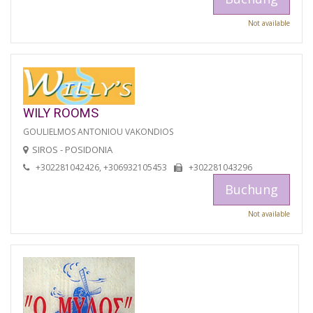
Not available
WILY ROOMS
GOULIELMOS ANTONIOU VAKONDIOS
SIROS - POSIDONIA
+302281042426, +306932105453
+302281043296
Buchung
Not available