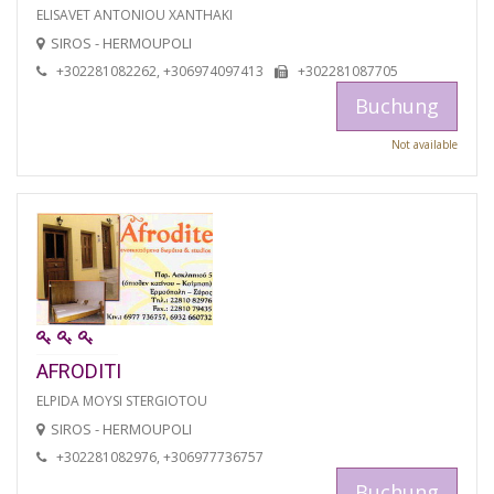
ELISAVET ANTONIOU XANTHAKI
SIROS - HERMOUPOLI
+302281082262, +306974097413
+302281087705
Buchung
Not available
AFRODITI
ELPIDA MOYSI STERGIOTOU
SIROS - HERMOUPOLI
+302281082976, +306977736757
Buchung