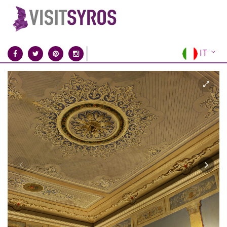
IT
EN
EL
FR
DE
ES
RU
CN