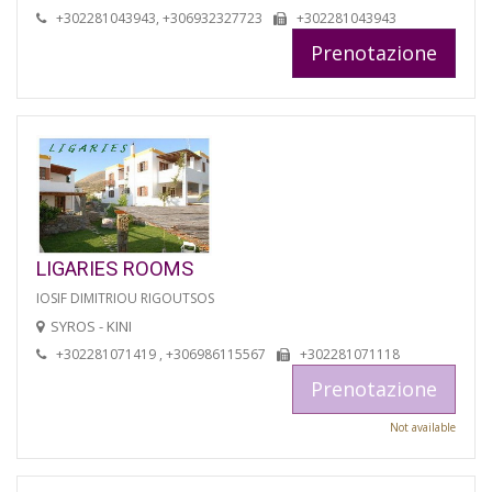
+302281043943, +306932327723
+302281043943
Prenotazione
LIGARIES ROOMS
IOSIF DIMITRIOU RIGOUTSOS
SYROS - KINI
+302281071419 , +306986115567
+302281071118
Prenotazione
Not available