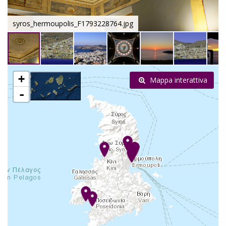
syros_hermoupolis_F1793228764.jpg
+
Mappa interattiva
-