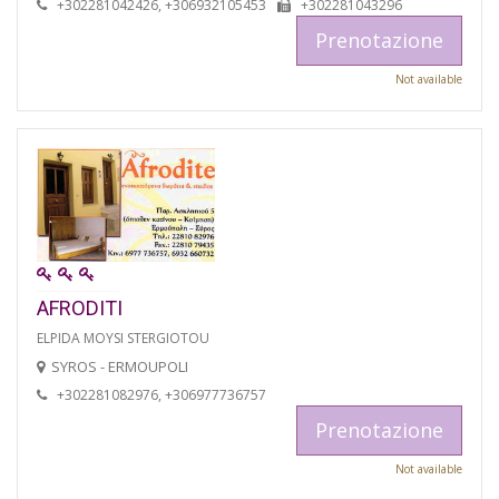
+302281042426, +306932105453
+302281043296
Prenotazione
Not available
AFRODITI
ELPIDA MOYSI STERGIOTOU
SYROS - ERMOUPOLI
+302281082976, +306977736757
Prenotazione
Not available