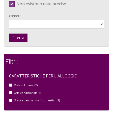
Non esistono date precise
camere
Ricerca
Filtri:
CARATTERISTICHE PER L'ALLOGGIO
Vista sul mare (2)
Aria condizionata (8)
Si accettano animali domestici (1)