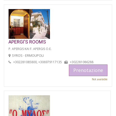
APERGI'S ROOMS
P. APERGIS KAI F. APERGIS O.E.
SYROS - ERMOUPOLI
+302281085800, +306979117135
+302281086288
Prenotazione
Not available