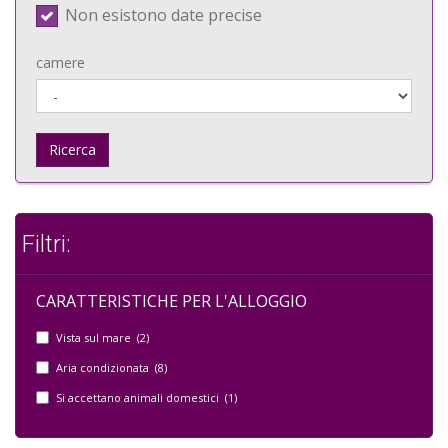
Non esistono date precise
camere
Ricerca
Filtri:
CARATTERISTICHE PER L'ALLOGGIO
Vista sul mare (2)
Aria condizionata (8)
Si accettano animali domestici (1)