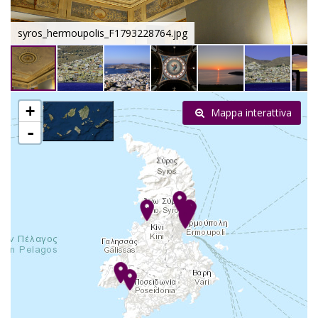
syros_hermoupolis_F1793228764.jpg
+
Mappa interattiva
-