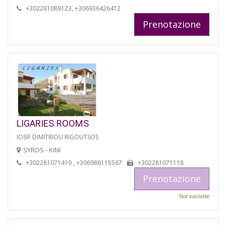
+302281089123, +306936426412
Prenotazione
LIGARIES ROOMS
IOSIF DIMITRIOU RIGOUTSOS
SYROS - KINI
+302281071419 , +306986115567
+302281071118
Prenotazione
Not available