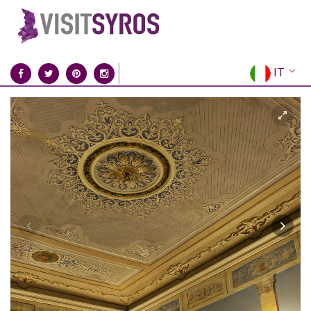
IT
EN
EL
FR
DE
ES
RU
CN