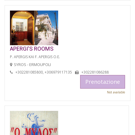
APERGI'S ROOMS
P. APERGIS KAI F. APERGIS O.E.
SYROS - ERMOUPOLI
+302281085800, +306979117135
+302281086288
Prenotazione
Not available